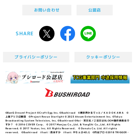
お問い合わせ
公認店
SHARE
プライバシーポリシー
クッキーポリシー
©BanG Dream! Project ©Craft Egg Inc. ©Bushiroad ©異世界かるてっと／ＫＡＤＯＫＡＷＡ ©
上海アリス幻樂団 ©Project Revue Starlight © 2023 Ateam Entertainment Inc. ©Tokyo
Broadcasting System Television, Inc. ©Bushiroad ©Koi・芳文社／ご注文はBLOOM製作委員会で
すか？ © 2016 COVER Corp. © 2017 Manjuu Co.,Ltd. & YongShi Co.,Ltd. All Rights
Reserved. © 2017 Yostar, Inc. All Rights Reserved. © Donuts Co. Ltd. All rights
reserved. ©Bushiroad illust：西あすか illust: やちぇ(D4DJ) ©円谷プロ ©2018 TRIGGER・