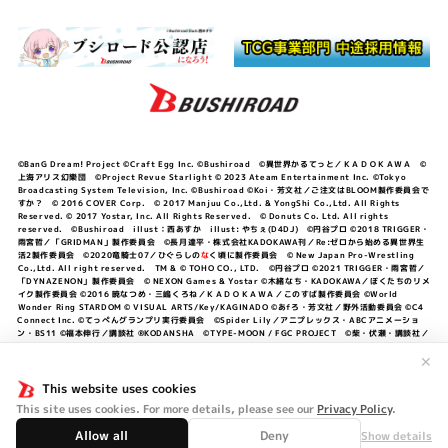
©BanG Dream! Project ©Craft Egg Inc. ©Bushiroad ©異世界かるてっと／ＫＡＤＯＫＡＷＡ ©
上海アリス幻樂団 ©Project Revue Starlight © 2023 Ateam Entertainment Inc. ©Tokyo
Broadcasting System Television, Inc. ©Bushiroad ©Koi・芳文社／ご注文はBLOOM製作委員会で
すか？ © 2016 COVER Corp. © 2017 Manjuu Co.,Ltd. & YongShi Co.,Ltd. All Rights
Reserved. © 2017 Yostar, Inc. All Rights Reserved. © Donuts Co. Ltd. All rights
reserved. ©Bushiroad illust：西あすか illust: やちぇ(D4DJ) ©円谷プロ ©2018 TRIGGER・
雨宮哲／「GRIDMAN」製作委員会 ©長月達平・株式会社KADOKAWA刊／Re:ゼロから始める異世界生
活2製作委員会 ©2020竜騎士07／ひぐらしの
な
く頃に製作委員会 © New Japan Pro-Wrestling
Co.,Ltd. All right reserved. TM & © TOHO CO., LTD. ©円谷プロ ©2021 TRIGGER・雨宮哲／
「DYNAZENON」製作委員会 © NEXON Games & Yostar ©木緒なち・KADOKAWA／ぼくたちのリメ
イク製作委員会 ©2016 暁なつめ・三嶋くろね／ＫＡＤＯＫＡＷＡ／このすば製作委員会 ©World
Wonder Ring STARDOM © VISUAL ARTS/Key/KAGINADO ©あfろ・芳文社／野外活動委員会 ©C4
Connect Inc. ©てっぺんグランプリ実行委員会 ©Spider Lily／アニプレックス・ABCアニメーショ
ン・BS11 ©福本伸行／講談社 ®KODANSHA ©TYPE-MOON / FGC PROJECT ©柴・伏瀬・講談社／
転スラ日記製作委員会 ®KODANSHA ©2023 暁なつめ・三嶋くろね／KADOKAWA／このすば爆焔製作
委員会 ©Bandai Namco Entertainment Inc. / PROJECT U149 ©Bandai Namco
✕
Entertainment Inc. ©硬梨菜・不二涼介・講談社／「シャングリラ・フロンティア」製作委員会・MBS
©中村力斗・野澤ゆき子／集英社・君のことが大大大大大好きな製作委員会 ©IIS-P／ぽんのみち製作委
This website uses cookies
員会 ©円谷プロ ©2023 TRIGGER・雨宮哲／「劇場版グリッドマンユニバース」製作委員会 © NEXON
This site uses cookies. For more details, please see our
Privacy Policy
.
Games／アビドス商店街 ©プロジェクトラブライブ！蓮ノ空女学院スクールアイドルクラブ ©「勇気爆
発バーンブレイバーン」製作委員会
Allow all
Deny
Show details