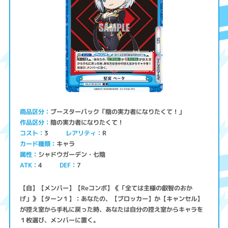
ブースターパック「陰の実力者になりたくて！」
商品区分
陰の実力者になりたくて！
作品区分
コスト
レアリティ
3
R
キャラ
カード種類
シャドウガーデン・七陰
属性
ATK
4
7
DEF
【自】【メンバー】【Reコンボ】《「全ては主様の叡智のおか
げ」》【ターン１】：あなたの、【ブロッカー】か【キャンセル】
が控え室から手札に戻った時、あなたは自分の控え室からキャラを
１枚選び、メンバーに置く。