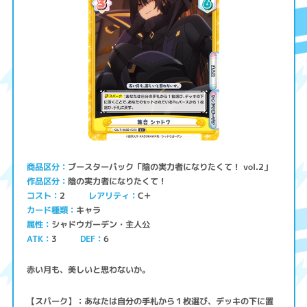
ブースターパック「陰の実力者になりたくて！ vol.2」
商品区分
陰の実力者になりたくて！
作品区分
コスト
レアリティ
C＋
2
キャラ
カード種類
シャドウガーデン・主人公
属性
ATK
3
6
DEF
赤い月も、美しいと思わないか。
【スパーク】：あなたは自分の手札から１枚選び、デッキの下に置