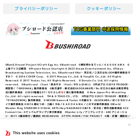
プライバシーポリシー
クッキーポリシー
©BanG Dream! Project ©Craft Egg Inc. ©Bushiroad ©異世界かるてっと／ＫＡＤＯＫＡＷＡ ©
上海アリス幻樂団 ©Project Revue Starlight © 2023 Ateam Entertainment Inc. ©Tokyo
Broadcasting System Television, Inc. ©Bushiroad ©Koi・芳文社／ご注文はBLOOM製作委員会で
すか？ © 2016 COVER Corp. © 2017 Manjuu Co.,Ltd. & YongShi Co.,Ltd. All Rights
Reserved. © 2017 Yostar, Inc. All Rights Reserved. © Donuts Co. Ltd. All rights
reserved. ©Bushiroad illust：西あすか illust: やちぇ(D4DJ) ©円谷プロ ©2018 TRIGGER・
雨宮哲／「GRIDMAN」製作委員会 ©長月達平・株式会社KADOKAWA刊／Re:ゼロから始める異世界生
活2製作委員会 ©2020竜騎士07／ひぐらしの
な
く頃に製作委員会 © New Japan Pro-Wrestling
Co.,Ltd. All right reserved. TM & © TOHO CO., LTD. ©円谷プロ ©2021 TRIGGER・雨宮哲／
「DYNAZENON」製作委員会 © NEXON Games & Yostar ©木緒なち・KADOKAWA／ぼくたちのリメ
イク製作委員会 ©2016 暁なつめ・三嶋くろね／ＫＡＤＯＫＡＷＡ／このすば製作委員会 ©World
Wonder Ring STARDOM © VISUAL ARTS/Key/KAGINADO ©あfろ・芳文社／野外活動委員会 ©C4
Connect Inc. ©てっぺんグランプリ実行委員会 ©Spider Lily／アニプレックス・ABCアニメーショ
ン・BS11 ©福本伸行／講談社 ®KODANSHA ©TYPE-MOON / FGC PROJECT ©柴・伏瀬・講談社／
転スラ日記製作委員会 ®KODANSHA ©2023 暁なつめ・三嶋くろね／KADOKAWA／このすば爆焔製作
委員会 ©Bandai Namco Entertainment Inc. / PROJECT U149 ©Bandai Namco
✕
Entertainment Inc. ©硬梨菜・不二涼介・講談社／「シャングリラ・フロンティア」製作委員会・MBS
©中村力斗・野澤ゆき子／集英社・君のことが大大大大大好きな製作委員会 ©IIS-P／ぽんのみち製作委
This website uses cookies
員会 ©円谷プロ ©2023 TRIGGER・雨宮哲／「劇場版グリッドマンユニバース」製作委員会 © NEXON