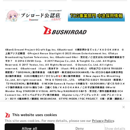
©BanG Dream! Project ©Craft Egg Inc. ©Bushiroad ©異世界かるてっと／ＫＡＤＯＫＡＷＡ ©
上海アリス幻樂団 ©Project Revue Starlight © 2023 Ateam Entertainment Inc. ©Tokyo
Broadcasting System Television, Inc. ©Bushiroad ©Koi・芳文社／ご注文はBLOOM製作委員会で
すか？ © 2016 COVER Corp. © 2017 Manjuu Co.,Ltd. & YongShi Co.,Ltd. All Rights
Reserved. © 2017 Yostar, Inc. All Rights Reserved. © Donuts Co. Ltd. All rights
reserved. ©Bushiroad illust：西あすか illust: やちぇ(D4DJ) ©円谷プロ ©2018 TRIGGER・
雨宮哲／「GRIDMAN」製作委員会 ©長月達平・株式会社KADOKAWA刊／Re:ゼロから始める異世界生
活2製作委員会 ©2020竜騎士07／ひぐらしの
な
く頃に製作委員会 © New Japan Pro-Wrestling
Co.,Ltd. All right reserved. TM & © TOHO CO., LTD. ©円谷プロ ©2021 TRIGGER・雨宮哲／
「DYNAZENON」製作委員会 © NEXON Games & Yostar ©木緒なち・KADOKAWA／ぼくたちのリメ
イク製作委員会 ©2016 暁なつめ・三嶋くろね／ＫＡＤＯＫＡＷＡ／このすば製作委員会 ©World
Wonder Ring STARDOM © VISUAL ARTS/Key/KAGINADO ©あfろ・芳文社／野外活動委員会 ©C4
Connect Inc. ©てっぺんグランプリ実行委員会 ©Spider Lily／アニプレックス・ABCアニメーショ
ン・BS11 ©福本伸行／講談社 ®KODANSHA ©TYPE-MOON / FGC PROJECT ©柴・伏瀬・講談社／
転スラ日記製作委員会 ®KODANSHA ©2023 暁なつめ・三嶋くろね／KADOKAWA／このすば爆焔製作
委員会 ©Bandai Namco Entertainment Inc. / PROJECT U149 ©Bandai Namco
✕
Entertainment Inc. ©硬梨菜・不二涼介・講談社／「シャングリラ・フロンティア」製作委員会・MBS
©中村力斗・野澤ゆき子／集英社・君のことが大大大大大好きな製作委員会 ©IIS-P／ぽんのみち製作委
This website uses cookies
員会 ©円谷プロ ©2023 TRIGGER・雨宮哲／「劇場版グリッドマンユニバース」製作委員会 © NEXON
This site uses cookies. For more details, please see our
Privacy Policy
.
Games／アビドス商店街 ©プロジェクトラブライブ！蓮ノ空女学院スクールアイドルクラブ ©「勇気爆
発バーンブレイバーン」製作委員会
Allow all
Deny
Show details