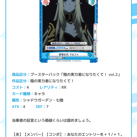
ブースターパック「陰の実力者になりたくて！ vol.2」
商品区分
陰の実力者になりたくて！
作品区分
コスト
レアリティ
RR
4
キャラ
カード種類
シャドウガーデン・七陰
属性
ATK
4
7
DEF
当事者の証言という価値くらいは認めましょう。
【永】【メンバー】【コンボ】：あなたのエントリーを＋１/＋１。