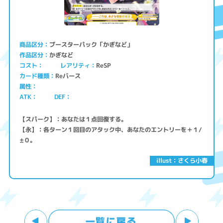
ブースターパック「かぎなど」
商品区分
かぎなど
作品区分
コスト
レアリティ
ReSP
Reバース
カード種類
属性
ATK
DEF
【スパーク】：あなたは１点回復する。
【永】：各ターン１回目のアタック中、あなたのエントリーを＋１/
±０。
illust：さくら小春