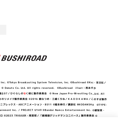
©Tokyo Broadcasting System Television, Inc. ©Bushiroad ©Koi・芳文社／
 © Donuts Co. Ltd. All rights reserved. ©Bushiroad illust：西あすか
竜騎士07／ひぐらしの
な
く頃に製作委員会 © New Japan Pro-Wrestling Co.,Ltd. All
OKAWA／ぼくたちのリメイク製作委員会 ©2016 暁なつめ・三嶋くろね／ＫＡＤＯＫＡＷＡ／このすば製作
 Lily／アニプレックス・ABCアニメーション・BS11 ©福本伸行／講談社 ®KODANSHA ©TYPE-
c. / PROJECT U149 ©Bandai Namco Entertainment Inc. ©硬梨菜・
©2023 TRIGGER・雨宮哲／「劇場版グリッドマンユニバース」製作委員会 ©