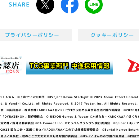
SHARE
プライバシーポリシー
クッキーポリシー
ＷＡ ©上海アリス幻樂団 ©Project Revue Starlight © 2023 Ateam Entertainment Inc. 
Shi Co.,Ltd. All Rights Reserved. © 2017 Yostar, Inc. All Rights Reserved.
N」製作委員会 ©長月達平・株式会社KADOKAWA刊／Re:ゼロから始める異世界生活2製作委員会 ©2020
GGER・雨宮哲／「DYNAZENON」製作委員会 © NEXON Games & Yostar ©木緒なち・KAD
DO ©あfろ・芳文社／野外活動委員会 ©C4 Connect Inc. ©てっぺんグランプリ実行委員会 ©Spider
暁なつめ・三嶋くろね／KADOKAWA／このすば爆焔製作委員会 ©Bandai Namco Entertainment In
子／集英社・君のことが大大大大大好きな製作委員会 ©IIS-P／ぽんのみち製作委員会 ©円谷プロ 