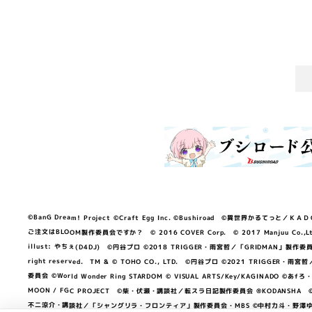
©BanG Dream! Project ©Craft Egg Inc. ©Bushiroad ©異世界かるてっと／ＫＡＤＯＫＡ
ご注文はBLOOM製作委員会ですか？ © 2016 COVER Corp. © 2017 Manjuu Co.,Ltd. & Yong
illust: やちぇ(D4DJ) ©円谷プロ ©2018 TRIGGER・雨宮哲／「GRIDMA
right reserved. TM & © TOHO CO., LTD. ©円谷プロ ©2021 TRI
委員会 ©World Wonder Ring STARDOM © VISUAL ARTS/Key/KAGINA
MOON / FGC PROJECT ©柴・伏瀬・講談社／転スラ日記製作委員会 ®KODANSHA ©2023 
不二涼介・講談社／「シャングリラ・フロンティア」製作委員会・MBS ©中村力斗・野澤ゆき