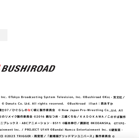
©Tokyo Broadcasting System Television, Inc. ©Bushiroad ©Koi・芳文社／
 © Donuts Co. Ltd. All rights reserved. ©Bushiroad illust：西あすか
竜騎士07／ひぐらしの
な
く頃に製作委員会 © New Japan Pro-Wrestling Co.,Ltd. All
OKAWA／ぼくたちのリメイク製作委員会 ©2016 暁なつめ・三嶋くろね／ＫＡＤＯＫＡＷＡ／このすば製作
 Lily／アニプレックス・ABCアニメーション・BS11 ©福本伸行／講談社 ®KODANSHA ©TYPE-
c. / PROJECT U149 ©Bandai Namco Entertainment Inc. ©硬梨菜・
©2023 TRIGGER・雨宮哲／「劇場版グリッドマンユニバース」製作委員会 ©