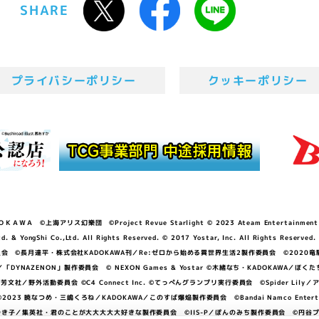
SHARE
プライバシーポリシー
クッキーポリシー
ＷＡ ©上海アリス幻樂団 ©Project Revue Starlight © 2023 Ateam Entertainment Inc. 
Shi Co.,Ltd. All Rights Reserved. © 2017 Yostar, Inc. All Rights Reserved.
N」製作委員会 ©長月達平・株式会社KADOKAWA刊／Re:ゼロから始める異世界生活2製作委員会 ©2020
GGER・雨宮哲／「DYNAZENON」製作委員会 © NEXON Games & Yostar ©木緒なち・KAD
DO ©あfろ・芳文社／野外活動委員会 ©C4 Connect Inc. ©てっぺんグランプリ実行委員会 ©Spider
暁なつめ・三嶋くろね／KADOKAWA／このすば爆焔製作委員会 ©Bandai Namco Entertainment In
子／集英社・君のことが大大大大大好きな製作委員会 ©IIS-P／ぽんのみち製作委員会 ©円谷プロ 