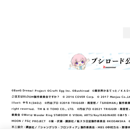
©BanG Dream! Project ©Craft Egg Inc. ©Bushiroad ©異世界かるてっと／ＫＡＤＯＫＡ
ご注文はBLOOM製作委員会ですか？ © 2016 COVER Corp. © 2017 Manjuu Co.,Ltd. & Yong
illust: やちぇ(D4DJ) ©円谷プロ ©2018 TRIGGER・雨宮哲／「GRIDMA
right reserved. TM & © TOHO CO., LTD. ©円谷プロ ©2021 TRI
委員会 ©World Wonder Ring STARDOM © VISUAL ARTS/Key/KAGINA
MOON / FGC PROJECT ©柴・伏瀬・講談社／転スラ日記製作委員会 ®KODANSHA ©2023 
不二涼介・講談社／「シャングリラ・フロンティア」製作委員会・MBS ©中村力斗・野澤ゆき