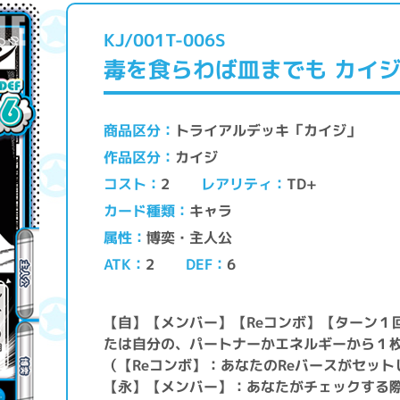
KJ/001T-006S
毒を食らわば皿までも カイ
トライアルデッキ「カイジ」
商品区分
カイジ
作品区分
レアリティ
コスト
TD+
2
キャラ
カード種類
博奕・主人公
属性
ATK
DEF
2
6
【自】【メンバー】【Reコンボ】【ターン１
たは自分の、パートナーかエネルギーから１
（【Reコンボ】：あなたのReバースがセッ
【永】【メンバー】：あなたがチェックする