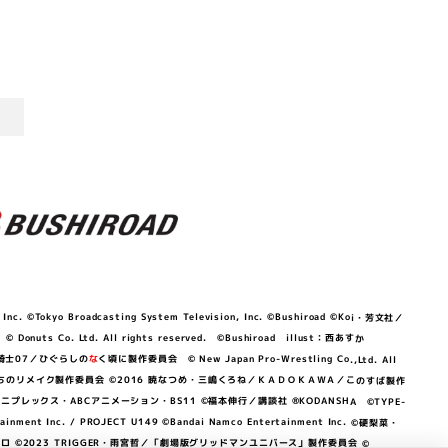
©Tokyo Broadcasting System Television, Inc. ©Bushiroad ©Koi・芳文社／
 © Donuts Co. Ltd. All rights reserved. ©Bushiroad illust：西あすか
竜騎士07／ひぐらしの
な
く頃に製作委員会 © New Japan Pro-Wrestling Co.,Ltd. All
OKAWA／ぼくたちのリメイク製作委員会 ©2016 暁なつめ・三嶋くろね／ＫＡＤＯＫＡＷＡ／このすば製作
 Lily／アニプレックス・ABCアニメーション・BS11 ©福本伸行／講談社 ®KODANSHA ©TYPE-
c. / PROJECT U149 ©Bandai Namco Entertainment Inc. ©硬梨菜・
©2023 TRIGGER・雨宮哲／「劇場版グリッドマンユニバース」製作委員会 ©