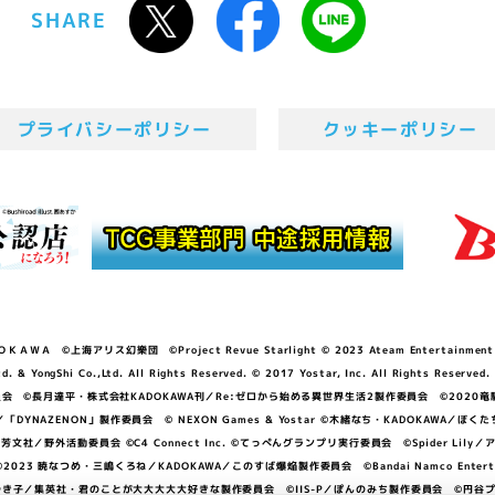
SHARE
プライバシーポリシー
クッキーポリシー
ＷＡ ©上海アリス幻樂団 ©Project Revue Starlight © 2023 Ateam Entertainment Inc. 
Shi Co.,Ltd. All Rights Reserved. © 2017 Yostar, Inc. All Rights Reserved.
N」製作委員会 ©長月達平・株式会社KADOKAWA刊／Re:ゼロから始める異世界生活2製作委員会 ©2020
GGER・雨宮哲／「DYNAZENON」製作委員会 © NEXON Games & Yostar ©木緒なち・KAD
DO ©あfろ・芳文社／野外活動委員会 ©C4 Connect Inc. ©てっぺんグランプリ実行委員会 ©Spider
暁なつめ・三嶋くろね／KADOKAWA／このすば爆焔製作委員会 ©Bandai Namco Entertainment In
子／集英社・君のことが大大大大大好きな製作委員会 ©IIS-P／ぽんのみち製作委員会 ©円谷プロ 