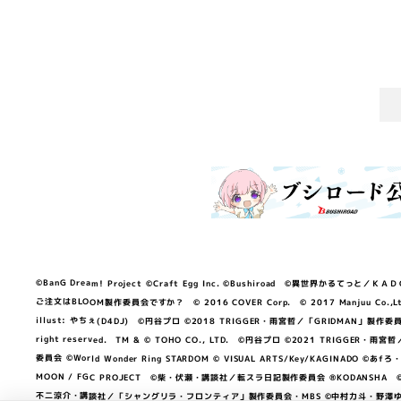
©BanG Dream! Project ©Craft Egg Inc. ©Bushiroad ©異世界かるてっと／ＫＡＤＯＫＡ
ご注文はBLOOM製作委員会ですか？ © 2016 COVER Corp. © 2017 Manjuu Co.,Ltd. & Yong
illust: やちぇ(D4DJ) ©円谷プロ ©2018 TRIGGER・雨宮哲／「GRIDMA
right reserved. TM & © TOHO CO., LTD. ©円谷プロ ©2021 TRI
委員会 ©World Wonder Ring STARDOM © VISUAL ARTS/Key/KAGINA
MOON / FGC PROJECT ©柴・伏瀬・講談社／転スラ日記製作委員会 ®KODANSHA ©2023 
不二涼介・講談社／「シャングリラ・フロンティア」製作委員会・MBS ©中村力斗・野澤ゆき