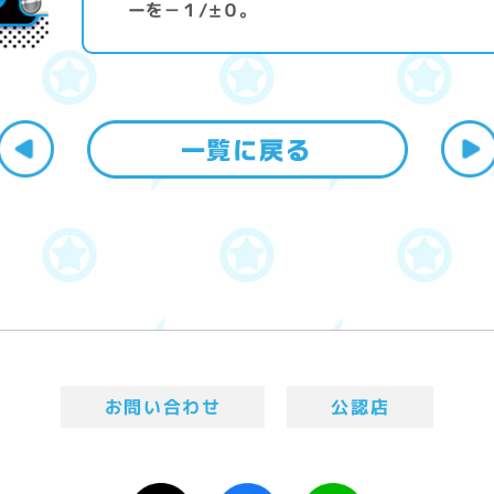
ーを－１/±０。
お問い合わせ
公認店