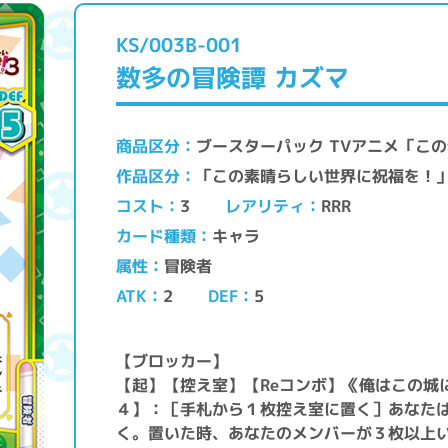
KS/003B-001
数多の冒険譚 カズマ
ブースターパック TVアニメ「こ
商品区分
「この素晴らしい世界に祝福を！
作品区分
レアリティ
コスト
RRR
3
キャラ
カード種類
冒険者
属性
ATK
DEF
2
5
【ブロッカー】
【起】【控え室】【Reコンボ】《俺はこの城
４】：［手札から１枚控え室に置く］あなた
く。置いた時、あなたのメンバーが３枚以上