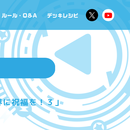
界に祝福を！３」