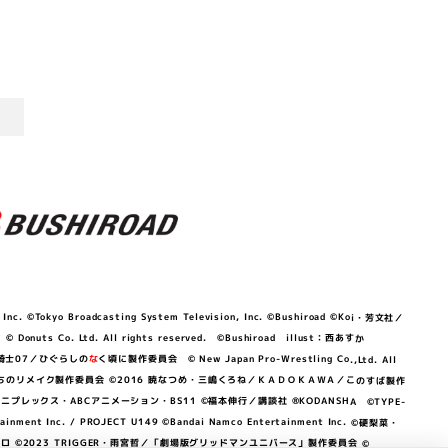
©Tokyo Broadcasting System Television, Inc. ©Bushiroad ©Koi・芳文社／
 © Donuts Co. Ltd. All rights reserved. ©Bushiroad illust：西あすか
竜騎士07／ひぐらしの
な
く頃に製作委員会 © New Japan Pro-Wrestling Co.,Ltd. All
OKAWA／ぼくたちのリメイク製作委員会 ©2016 暁なつめ・三嶋くろね／ＫＡＤＯＫＡＷＡ／このすば製作
 Lily／アニプレックス・ABCアニメーション・BS11 ©福本伸行／講談社 ®KODANSHA ©TYPE-
c. / PROJECT U149 ©Bandai Namco Entertainment Inc. ©硬梨菜・
©2023 TRIGGER・雨宮哲／「劇場版グリッドマンユニバース」製作委員会 ©