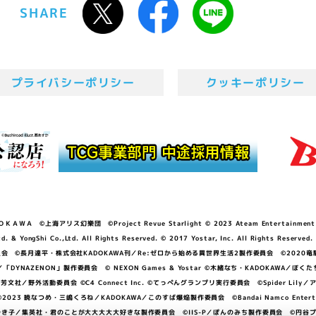
SHARE
プライバシーポリシー
クッキーポリシー
ＷＡ ©上海アリス幻樂団 ©Project Revue Starlight © 2023 Ateam Entertainment Inc. 
Shi Co.,Ltd. All Rights Reserved. © 2017 Yostar, Inc. All Rights Reserved.
N」製作委員会 ©長月達平・株式会社KADOKAWA刊／Re:ゼロから始める異世界生活2製作委員会 ©2020
GGER・雨宮哲／「DYNAZENON」製作委員会 © NEXON Games & Yostar ©木緒なち・KAD
DO ©あfろ・芳文社／野外活動委員会 ©C4 Connect Inc. ©てっぺんグランプリ実行委員会 ©Spider
暁なつめ・三嶋くろね／KADOKAWA／このすば爆焔製作委員会 ©Bandai Namco Entertainment In
子／集英社・君のことが大大大大大好きな製作委員会 ©IIS-P／ぽんのみち製作委員会 ©円谷プロ 