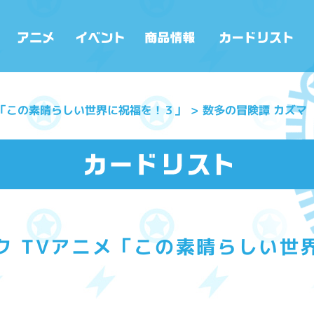
メ「この素晴らしい世界に祝福を！３」
数多の冒険譚 カズマ
ク TVアニメ「この素晴らしい世