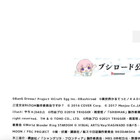
©BanG Dream! Project ©Craft Egg Inc. ©Bushiroad ©異世界かるてっと／ＫＡＤＯＫＡ
ご注文はBLOOM製作委員会ですか？ © 2016 COVER Corp. © 2017 Manjuu Co.,Ltd. & Yong
illust: やちぇ(D4DJ) ©円谷プロ ©2018 TRIGGER・雨宮哲／「GRIDMA
right reserved. TM & © TOHO CO., LTD. ©円谷プロ ©2021 TRI
委員会 ©World Wonder Ring STARDOM © VISUAL ARTS/Key/KAGINA
MOON / FGC PROJECT ©柴・伏瀬・講談社／転スラ日記製作委員会 ®KODANSHA ©2023 
不二涼介・講談社／「シャングリラ・フロンティア」製作委員会・MBS ©中村力斗・野澤ゆき