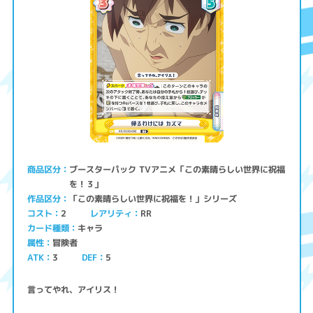
ブースターパック TVアニメ「この素晴らしい世界に祝福
商品区分
を！３」
「この素晴らしい世界に祝福を！」シリーズ
作品区分
コスト
レアリティ
RR
2
キャラ
カード種類
冒険者
属性
ATK
3
5
DEF
言ってやれ、アイリス！