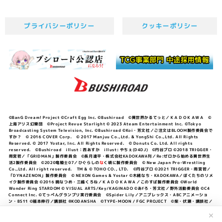
プライバシーポリシー
クッキーポリシー
©BanG Dream! Project ©Craft Egg Inc. ©Bushiroad ©異世界かるてっと／ＫＡＤＯＫＡＷＡ ©
上海アリス幻樂団 ©Project Revue Starlight © 2023 Ateam Entertainment Inc. ©Tokyo
Broadcasting System Television, Inc. ©Bushiroad ©Koi・芳文社／ご注文はBLOOM製作委員会で
すか？ © 2016 COVER Corp. © 2017 Manjuu Co.,Ltd. & YongShi Co.,Ltd. All Rights
Reserved. © 2017 Yostar, Inc. All Rights Reserved. © Donuts Co. Ltd. All rights
reserved. ©Bushiroad illust：西あすか illust: やちぇ(D4DJ) ©円谷プロ ©2018 TRIGGER・
雨宮哲／「GRIDMAN」製作委員会 ©長月達平・株式会社KADOKAWA刊／Re:ゼロから始める異世界生
活2製作委員会 ©2020竜騎士07／ひぐらしの
な
く頃に製作委員会 © New Japan Pro-Wrestling
Co.,Ltd. All right reserved. TM & © TOHO CO., LTD. ©円谷プロ ©2021 TRIGGER・雨宮哲／
「DYNAZENON」製作委員会 © NEXON Games & Yostar ©木緒なち・KADOKAWA／ぼくたちのリメ
イク製作委員会 ©2016 暁なつめ・三嶋くろね／ＫＡＤＯＫＡＷＡ／このすば製作委員会 ©World
Wonder Ring STARDOM © VISUAL ARTS/Key/KAGINADO ©あfろ・芳文社／野外活動委員会 ©C4
Connect Inc. ©てっぺんグランプリ実行委員会 ©Spider Lily／アニプレックス・ABCアニメーショ
ン・BS11 ©福本伸行／講談社 ®KODANSHA ©TYPE-MOON / FGC PROJECT ©柴・伏瀬・講談社／
転スラ日記製作委員会 ®KODANSHA ©2023 暁なつめ・三嶋くろね／KADOKAWA／このすば爆焔製作
委員会 ©Bandai Namco Entertainment Inc. / PROJECT U149 ©Bandai Namco
✕
Entertainment Inc. ©硬梨菜・不二涼介・講談社／「シャングリラ・フロンティア」製作委員会・MBS