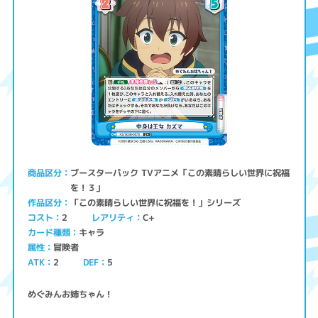
ブースターパック TVアニメ「この素晴らしい世界に祝福
商品区分
を！３」
「この素晴らしい世界に祝福を！」シリーズ
作品区分
コスト
レアリティ
C+
2
キャラ
カード種類
冒険者
属性
ATK
2
5
DEF
めぐみんお姉ちゃん！