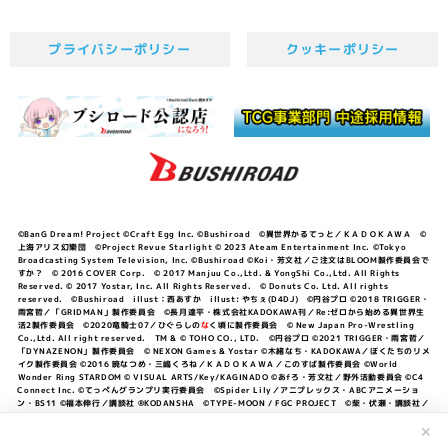
プライバシーポリシー
クッキーポリシー
©BanG Dream! Project ©Craft Egg Inc. ©Bushiroad ©異世界かるてっと／ＫＡＤＯＫＡＷＡ ©
上海アリス幻樂団 ©Project Revue Starlight © 2023 Ateam Entertainment Inc. ©Tokyo
Broadcasting System Television, Inc. ©Bushiroad ©Koi・芳文社／ご注文はBLOOM製作委員会で
すか？ © 2016 COVER Corp. © 2017 Manjuu Co.,Ltd. & YongShi Co.,Ltd. All Rights
Reserved. © 2017 Yostar, Inc. All Rights Reserved. © Donuts Co. Ltd. All rights
reserved. ©Bushiroad illust：西あすか illust: やちぇ(D4DJ) ©円谷プロ ©2018 TRIGGER・
雨宮哲／「GRIDMAN」製作委員会 ©長月達平・株式会社KADOKAWA刊／Re:ゼロから始める異世界生
活2製作委員会 ©2020竜騎士07／ひぐらしの
な
く頃に製作委員会 © New Japan Pro-Wrestling
Co.,Ltd. All right reserved. TM & © TOHO CO., LTD. ©円谷プロ ©2021 TRIGGER・雨宮哲／
「DYNAZENON」製作委員会 © NEXON Games & Yostar ©木緒なち・KADOKAWA／ぼくたちのリメ
イク製作委員会 ©2016 暁なつめ・三嶋くろね／ＫＡＤＯＫＡＷＡ／このすば製作委員会 ©World
Wonder Ring STARDOM © VISUAL ARTS/Key/KAGINADO ©あfろ・芳文社／野外活動委員会 ©C4
Connect Inc. ©てっぺんグランプリ実行委員会 ©Spider Lily／アニプレックス・ABCアニメーショ
ン・BS11 ©福本伸行／講談社 ®KODANSHA ©TYPE-MOON / FGC PROJECT ©柴・伏瀬・講談社／
転スラ日記製作委員会 ®KODANSHA ©2023 暁なつめ・三嶋くろね／KADOKAWA／このすば爆焔製作
委員会 ©Bandai Namco Entertainment Inc. / PROJECT U149 ©Bandai Namco
✕
Entertainment Inc. ©硬梨菜・不二涼介・講談社／「シャングリラ・フロンティア」製作委員会・MBS