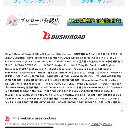
プライバシーポリシー
クッキーポリシー
©BanG Dream! Project ©Craft Egg Inc. ©Bushiroad ©異世界かるてっと／ＫＡＤＯＫＡＷＡ ©
上海アリス幻樂団 ©Project Revue Starlight © 2023 Ateam Entertainment Inc. ©Tokyo
Broadcasting System Television, Inc. ©Bushiroad ©Koi・芳文社／ご注文はBLOOM製作委員会で
すか？ © 2016 COVER Corp. © 2017 Manjuu Co.,Ltd. & YongShi Co.,Ltd. All Rights
Reserved. © 2017 Yostar, Inc. All Rights Reserved. © Donuts Co. Ltd. All rights
reserved. ©Bushiroad illust：西あすか illust: やちぇ(D4DJ) ©円谷プロ ©2018 TRIGGER・
雨宮哲／「GRIDMAN」製作委員会 ©長月達平・株式会社KADOKAWA刊／Re:ゼロから始める異世界生
活2製作委員会 ©2020竜騎士07／ひぐらしの
な
く頃に製作委員会 © New Japan Pro-Wrestling
Co.,Ltd. All right reserved. TM & © TOHO CO., LTD. ©円谷プロ ©2021 TRIGGER・雨宮哲／
「DYNAZENON」製作委員会 © NEXON Games & Yostar ©木緒なち・KADOKAWA／ぼくたちのリメ
イク製作委員会 ©2016 暁なつめ・三嶋くろね／ＫＡＤＯＫＡＷＡ／このすば製作委員会 ©World
Wonder Ring STARDOM © VISUAL ARTS/Key/KAGINADO ©あfろ・芳文社／野外活動委員会 ©C4
Connect Inc. ©てっぺんグランプリ実行委員会 ©Spider Lily／アニプレックス・ABCアニメーショ
ン・BS11 ©福本伸行／講談社 ®KODANSHA ©TYPE-MOON / FGC PROJECT ©柴・伏瀬・講談社／
転スラ日記製作委員会 ®KODANSHA ©2023 暁なつめ・三嶋くろね／KADOKAWA／このすば爆焔製作
委員会 ©Bandai Namco Entertainment Inc. / PROJECT U149 ©Bandai Namco
✕
Entertainment Inc. ©硬梨菜・不二涼介・講談社／「シャングリラ・フロンティア」製作委員会・MBS
©中村力斗・野澤ゆき子／集英社・君のことが大大大大大好きな製作委員会 ©IIS-P／ぽんのみち製作委
This website uses cookies
員会 ©円谷プロ ©2023 TRIGGER・雨宮哲／「劇場版グリッドマンユニバース」製作委員会 © NEXON
This site uses cookies. For more details, please see our
Privacy Policy
.
Games／アビドス商店街 ©プロジェクトラブライブ！蓮ノ空女学院スクールアイドルクラブ ©「勇気爆