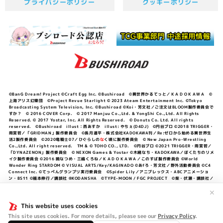
プライバシーポリシー
クッキーポリシー
©BanG Dream! Project ©Craft Egg Inc. ©Bushiroad ©異世界かるてっと／ＫＡＤＯＫＡＷＡ ©
上海アリス幻樂団 ©Project Revue Starlight © 2023 Ateam Entertainment Inc. ©Tokyo
Broadcasting System Television, Inc. ©Bushiroad ©Koi・芳文社／ご注文はBLOOM製作委員会で
すか？ © 2016 COVER Corp. © 2017 Manjuu Co.,Ltd. & YongShi Co.,Ltd. All Rights
Reserved. © 2017 Yostar, Inc. All Rights Reserved. © Donuts Co. Ltd. All rights
reserved. ©Bushiroad illust：西あすか illust: やちぇ(D4DJ) ©円谷プロ ©2018 TRIGGER・
雨宮哲／「GRIDMAN」製作委員会 ©長月達平・株式会社KADOKAWA刊／Re:ゼロから始める異世界生
活2製作委員会 ©2020竜騎士07／ひぐらしの
な
く頃に製作委員会 © New Japan Pro-Wrestling
Co.,Ltd. All right reserved. TM & © TOHO CO., LTD. ©円谷プロ ©2021 TRIGGER・雨宮哲／
「DYNAZENON」製作委員会 © NEXON Games & Yostar ©木緒なち・KADOKAWA／ぼくたちのリメ
イク製作委員会 ©2016 暁なつめ・三嶋くろね／ＫＡＤＯＫＡＷＡ／このすば製作委員会 ©World
Wonder Ring STARDOM © VISUAL ARTS/Key/KAGINADO ©あfろ・芳文社／野外活動委員会 ©C4
Connect Inc. ©てっぺんグランプリ実行委員会 ©Spider Lily／アニプレックス・ABCアニメーショ
ン・BS11 ©福本伸行／講談社 ®KODANSHA ©TYPE-MOON / FGC PROJECT ©柴・伏瀬・講談社／
転スラ日記製作委員会 ®KODANSHA ©2023 暁なつめ・三嶋くろね／KADOKAWA／このすば爆焔製作
委員会 ©Bandai Namco Entertainment Inc. / PROJECT U149 ©Bandai Namco
✕
Entertainment Inc. ©硬梨菜・不二涼介・講談社／「シャングリラ・フロンティア」製作委員会・MBS
©中村力斗・野澤ゆき子／集英社・君のことが大大大大大好きな製作委員会 ©IIS-P／ぽんのみち製作委
This website uses cookies
員会 ©円谷プロ ©2023 TRIGGER・雨宮哲／「劇場版グリッドマンユニバース」製作委員会 © NEXON
This site uses cookies. For more details, please see our
Privacy Policy
.
Games／アビドス商店街 ©プロジェクトラブライブ！蓮ノ空女学院スクールアイドルクラブ ©「勇気爆