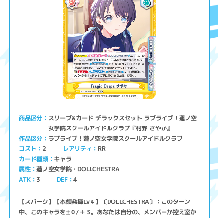
スリーブ&カード デラックスセット ラブライブ！蓮ノ空
商品区分
女学院スクールアイドルクラブ『村野 さやか』
ラブライブ！蓮ノ空女学院スクールアイドルクラブ
作品区分
コスト
レアリティ
RR
2
キャラ
カード種類
蓮ノ空女学院・DOLLCHESTRA
属性
ATK
3
4
DEF
【スパーク】【本領発揮Lv４】〔DOLLCHESTRA〕：このターン
中、このキャラを±０/＋３。あなたは自分の、メンバーか控え室か