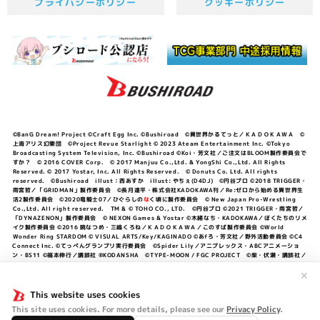
プライバシーポリシー
クッキーポリシー
©BanG Dream! Project ©Craft Egg Inc. ©Bushiroad ©異世界かるてっと／ＫＡＤＯＫＡＷＡ ©
上海アリス幻樂団 ©Project Revue Starlight © 2023 Ateam Entertainment Inc. ©Tokyo
Broadcasting System Television, Inc. ©Bushiroad ©Koi・芳文社／ご注文はBLOOM製作委員会で
すか？ © 2016 COVER Corp. © 2017 Manjuu Co.,Ltd. & YongShi Co.,Ltd. All Rights
Reserved. © 2017 Yostar, Inc. All Rights Reserved. © Donuts Co. Ltd. All rights
reserved. ©Bushiroad illust：西あすか illust: やちぇ(D4DJ) ©円谷プロ ©2018 TRIGGER・
雨宮哲／「GRIDMAN」製作委員会 ©長月達平・株式会社KADOKAWA刊／Re:ゼロから始める異世界生
活2製作委員会 ©2020竜騎士07／ひぐらしの
な
く頃に製作委員会 © New Japan Pro-Wrestling
Co.,Ltd. All right reserved. TM & © TOHO CO., LTD. ©円谷プロ ©2021 TRIGGER・雨宮哲／
「DYNAZENON」製作委員会 © NEXON Games & Yostar ©木緒なち・KADOKAWA／ぼくたちのリメ
イク製作委員会 ©2016 暁なつめ・三嶋くろね／ＫＡＤＯＫＡＷＡ／このすば製作委員会 ©World
Wonder Ring STARDOM © VISUAL ARTS/Key/KAGINADO ©あfろ・芳文社／野外活動委員会 ©C4
Connect Inc. ©てっぺんグランプリ実行委員会 ©Spider Lily／アニプレックス・ABCアニメーショ
ン・BS11 ©福本伸行／講談社 ®KODANSHA ©TYPE-MOON / FGC PROJECT ©柴・伏瀬・講談社／
転スラ日記製作委員会 ®KODANSHA ©2023 暁なつめ・三嶋くろね／KADOKAWA／このすば爆焔製作
委員会 ©Bandai Namco Entertainment Inc. / PROJECT U149 ©Bandai Namco
✕
Entertainment Inc. ©硬梨菜・不二涼介・講談社／「シャングリラ・フロンティア」製作委員会・MBS
©中村力斗・野澤ゆき子／集英社・君のことが大大大大大好きな製作委員会 ©IIS-P／ぽんのみち製作委
This website uses cookies
員会 ©円谷プロ ©2023 TRIGGER・雨宮哲／「劇場版グリッドマンユニバース」製作委員会 © NEXON
This site uses cookies. For more details, please see our
Privacy Policy
.
Games／アビドス商店街 ©プロジェクトラブライブ！蓮ノ空女学院スクールアイドルクラブ ©「勇気爆
発バーンブレイバーン」製作委員会