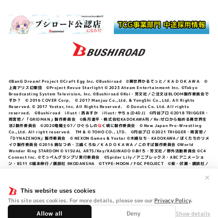
©BanG Dream! Project ©Craft Egg Inc. ©Bushiroad ©異世界かるてっと／ＫＡＤＯＫＡＷＡ ©
上海アリス幻樂団 ©Project Revue Starlight © 2023 Ateam Entertainment Inc. ©Tokyo
Broadcasting System Television, Inc. ©Bushiroad ©Koi・芳文社／ご注文はBLOOM製作委員会で
すか？ © 2016 COVER Corp. © 2017 Manjuu Co.,Ltd. & YongShi Co.,Ltd. All Rights
Reserved. © 2017 Yostar, Inc. All Rights Reserved. © Donuts Co. Ltd. All rights
reserved. ©Bushiroad illust：西あすか illust: やちぇ(D4DJ) ©円谷プロ ©2018 TRIGGER・
雨宮哲／「GRIDMAN」製作委員会 ©長月達平・株式会社KADOKAWA刊／Re:ゼロから始める異世界生
活2製作委員会 ©2020竜騎士07／ひぐらしの
な
く頃に製作委員会 © New Japan Pro-Wrestling
Co.,Ltd. All right reserved. TM & © TOHO CO., LTD. ©円谷プロ ©2021 TRIGGER・雨宮哲／
「DYNAZENON」製作委員会 © NEXON Games & Yostar ©木緒なち・KADOKAWA／ぼくたちのリメ
イク製作委員会 ©2016 暁なつめ・三嶋くろね／ＫＡＤＯＫＡＷＡ／このすば製作委員会 ©World
Wonder Ring STARDOM © VISUAL ARTS/Key/KAGINADO ©あfろ・芳文社／野外活動委員会 ©C4
Connect Inc. ©てっぺんグランプリ実行委員会 ©Spider Lily／アニプレックス・ABCアニメーショ
ン・BS11 ©福本伸行／講談社 ®KODANSHA ©TYPE-MOON / FGC PROJECT ©柴・伏瀬・講談社／
転スラ日記製作委員会 ®KODANSHA ©2023 暁なつめ・三嶋くろね／KADOKAWA／このすば爆焔製作
委員会 ©Bandai Namco Entertainment Inc. / PROJECT U149 ©Bandai Namco
✕
Entertainment Inc. ©硬梨菜・不二涼介・講談社／「シャングリラ・フロンティア」製作委員会・MBS
©中村力斗・野澤ゆき子／集英社・君のことが大大大大大好きな製作委員会 ©IIS-P／ぽんのみち製作委
This website uses cookies
員会 ©円谷プロ ©2023 TRIGGER・雨宮哲／「劇場版グリッドマンユニバース」製作委員会 © NEXON
This site uses cookies. For more details, please see our
Privacy Policy
.
Games／アビドス商店街 ©プロジェクトラブライブ！蓮ノ空女学院スクールアイドルクラブ ©「勇気爆
発バーンブレイバーン」製作委員会
Allow all
Deny
Show details