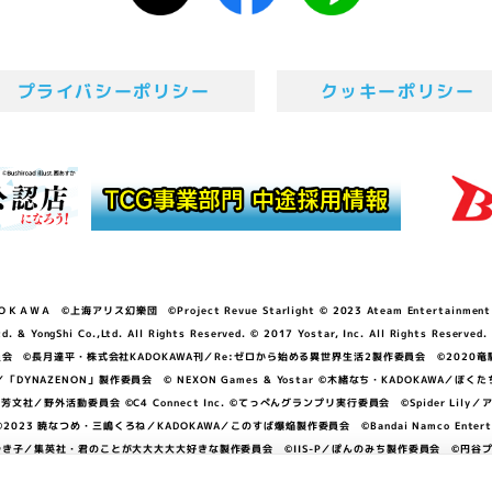
プライバシーポリシー
クッキーポリシー
ＷＡ ©上海アリス幻樂団 ©Project Revue Starlight © 2023 Ateam Entertainment Inc. 
Shi Co.,Ltd. All Rights Reserved. © 2017 Yostar, Inc. All Rights Reserved.
N」製作委員会 ©長月達平・株式会社KADOKAWA刊／Re:ゼロから始める異世界生活2製作委員会 ©2020
GGER・雨宮哲／「DYNAZENON」製作委員会 © NEXON Games & Yostar ©木緒なち・KAD
DO ©あfろ・芳文社／野外活動委員会 ©C4 Connect Inc. ©てっぺんグランプリ実行委員会 ©Spider
暁なつめ・三嶋くろね／KADOKAWA／このすば爆焔製作委員会 ©Bandai Namco Entertainment In
子／集英社・君のことが大大大大大好きな製作委員会 ©IIS-P／ぽんのみち製作委員会 ©円谷プロ 
アイドルクラブ ©「勇気爆発バーンブレイバーン」製作委員会