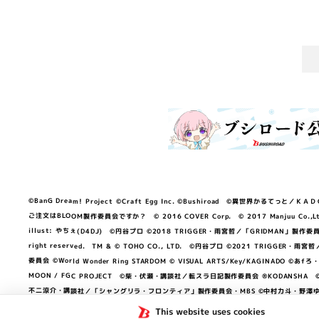
©BanG Dream! Project ©Craft Egg Inc. ©Bushiroad ©異世界かるてっと／ＫＡＤＯＫＡ
ご注文はBLOOM製作委員会ですか？ © 2016 COVER Corp. © 2017 Manjuu Co.,Ltd. & Yong
illust: やちぇ(D4DJ) ©円谷プロ ©2018 TRIGGER・雨宮哲／「GRIDMA
right reserved. TM & © TOHO CO., LTD. ©円谷プロ ©2021 TRI
委員会 ©World Wonder Ring STARDOM © VISUAL ARTS/Key/KAGINA
MOON / FGC PROJECT ©柴・伏瀬・講談社／転スラ日記製作委員会 ®KODANSHA ©2023 
不二涼介・講談社／「シャングリラ・フロンティア」製作委員会・MBS ©中村力斗・野澤ゆき
NEXON Games／アビドス商店街 ©プロジェクトラブライブ！蓮ノ空女学院スクール
This website uses cookies