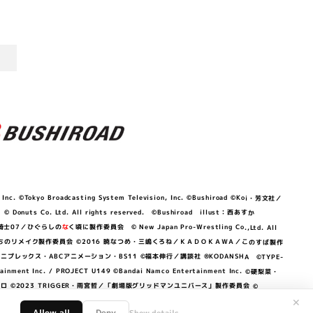
©Tokyo Broadcasting System Television, Inc. ©Bushiroad ©Koi・芳文社／
 © Donuts Co. Ltd. All rights reserved. ©Bushiroad illust：西あすか
竜騎士07／ひぐらしの
な
く頃に製作委員会 © New Japan Pro-Wrestling Co.,Ltd. All
OKAWA／ぼくたちのリメイク製作委員会 ©2016 暁なつめ・三嶋くろね／ＫＡＤＯＫＡＷＡ／このすば製作
 Lily／アニプレックス・ABCアニメーション・BS11 ©福本伸行／講談社 ®KODANSHA ©TYPE-
c. / PROJECT U149 ©Bandai Namco Entertainment Inc. ©硬梨菜・
©2023 TRIGGER・雨宮哲／「劇場版グリッドマンユニバース」製作委員会 ©
✕
Allow all
Deny
Show details