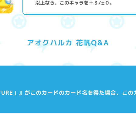
以上なら、このキャラを＋３/±０。
アオクハルカ 花帆Q&A
the FUTURE」』がこのカードのカード名を得た場合、