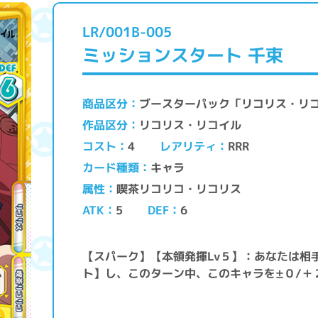
LR/001B-005
ミッションスタート 千束
ブースターパック「リコリス・リ
商品区分
リコリス・リコイル
作品区分
レアリティ
コスト
RRR
4
キャラ
カード種類
喫茶リコリコ・リコリス
属性
ATK
DEF
5
6
【スパーク】【本領発揮Lv５】：あなたは相
ト】し、このターン中、このキャラを±０/＋