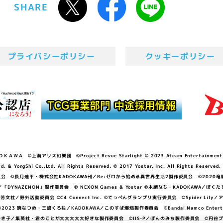
SHARE
プライバシーポリシー
クッキーポリシー
ＷＡ ©上海アリス幻樂団 ©Project Revue Starlight © 2023 Ateam Entertainment Inc. 
Shi Co.,Ltd. All Rights Reserved. © 2017 Yostar, Inc. All Rights Reserved.
N」製作委員会 ©長月達平・株式会社KADOKAWA刊／Re:ゼロから始める異世界生活2製作委員会 ©2020
GGER・雨宮哲／「DYNAZENON」製作委員会 © NEXON Games & Yostar ©木緒なち・KAD
DO ©あfろ・芳文社／野外活動委員会 ©C4 Connect Inc. ©てっぺんグランプリ実行委員会 ©Spider
暁なつめ・三嶋くろね／KADOKAWA／このすば爆焔製作委員会 ©Bandai Namco Entertainment In
子／集英社・君のことが大大大大大好きな製作委員会 ©IIS-P／ぽんのみち製作委員会 ©円谷プロ 