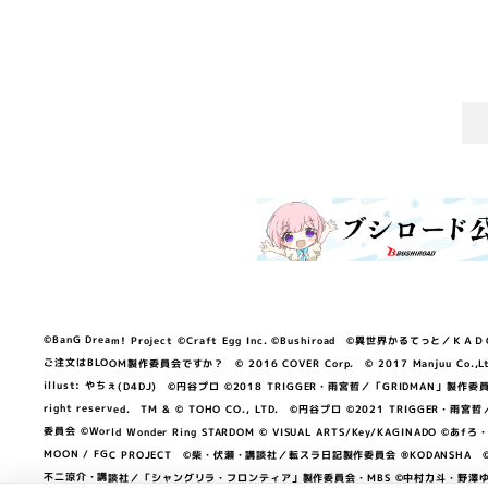
©BanG Dream! Project ©Craft Egg Inc. ©Bushiroad ©異世界かるてっと／ＫＡＤＯＫＡ
ご注文はBLOOM製作委員会ですか？ © 2016 COVER Corp. © 2017 Manjuu Co.,Ltd. & Yong
illust: やちぇ(D4DJ) ©円谷プロ ©2018 TRIGGER・雨宮哲／「GRIDMA
right reserved. TM & © TOHO CO., LTD. ©円谷プロ ©2021 TRI
委員会 ©World Wonder Ring STARDOM © VISUAL ARTS/Key/KAGINA
MOON / FGC PROJECT ©柴・伏瀬・講談社／転スラ日記製作委員会 ®KODANSHA ©2023 
不二涼介・講談社／「シャングリラ・フロンティア」製作委員会・MBS ©中村力斗・野澤ゆき