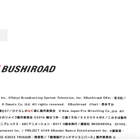
©Tokyo Broadcasting System Television, Inc. ©Bushiroad ©Koi・芳文社／
 © Donuts Co. Ltd. All rights reserved. ©Bushiroad illust：西あすか
竜騎士07／ひぐらしの
な
く頃に製作委員会 © New Japan Pro-Wrestling Co.,Ltd. All
OKAWA／ぼくたちのリメイク製作委員会 ©2016 暁なつめ・三嶋くろね／ＫＡＤＯＫＡＷＡ／このすば製作
 Lily／アニプレックス・ABCアニメーション・BS11 ©福本伸行／講談社 ®KODANSHA ©TYPE-
c. / PROJECT U149 ©Bandai Namco Entertainment Inc. ©硬梨菜・
©2023 TRIGGER・雨宮哲／「劇場版グリッドマンユニバース」製作委員会 ©