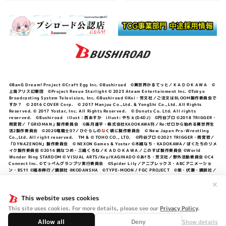
©BanG Dream! Project ©Craft Egg Inc. ©Bushiroad ©異世界かるてっと／ＫＡＤＯＫＡＷＡ ©
上海アリス幻樂団 ©Project Revue Starlight © 2023 Ateam Entertainment Inc. ©Tokyo
Broadcasting System Television, Inc. ©Bushiroad ©Koi・芳文社／ご注文はBLOOM製作委員会で
すか？ © 2016 COVER Corp. © 2017 Manjuu Co.,Ltd. & YongShi Co.,Ltd. All Rights
Reserved. © 2017 Yostar, Inc. All Rights Reserved. © Donuts Co. Ltd. All rights
reserved. ©Bushiroad illust：西あすか illust: やちぇ(D4DJ) ©円谷プロ ©2018 TRIGGER・
雨宮哲／「GRIDMAN」製作委員会 ©長月達平・株式会社KADOKAWA刊／Re:ゼロから始める異世界生
活2製作委員会 ©2020竜騎士07／ひぐらしの
な
く頃に製作委員会 © New Japan Pro-Wrestling
Co.,Ltd. All right reserved. TM & © TOHO CO., LTD. ©円谷プロ ©2021 TRIGGER・雨宮哲／
「DYNAZENON」製作委員会 © NEXON Games & Yostar ©木緒なち・KADOKAWA／ぼくたちのリメ
イク製作委員会 ©2016 暁なつめ・三嶋くろね／ＫＡＤＯＫＡＷＡ／このすば製作委員会 ©World
Wonder Ring STARDOM © VISUAL ARTS/Key/KAGINADO ©あfろ・芳文社／野外活動委員会 ©C4
Connect Inc. ©てっぺんグランプリ実行委員会 ©Spider Lily／アニプレックス・ABCアニメーショ
ン・BS11 ©福本伸行／講談社 ®KODANSHA ©TYPE-MOON / FGC PROJECT ©柴・伏瀬・講談社／
転スラ日記製作委員会 ®KODANSHA ©2023 暁なつめ・三嶋くろね／KADOKAWA／このすば爆焔製作
委員会 ©Bandai Namco Entertainment Inc. / PROJECT U149 ©Bandai Namco
✕
Entertainment Inc. ©硬梨菜・不二涼介・講談社／「シャングリラ・フロンティア」製作委員会・MBS
©中村力斗・野澤ゆき子／集英社・君のことが大大大大大好きな製作委員会 ©IIS-P／ぽんのみち製作委
This website uses cookies
員会 ©円谷プロ ©2023 TRIGGER・雨宮哲／「劇場版グリッドマンユニバース」製作委員会 © NEXON
This site uses cookies. For more details, please see our
Privacy Policy
.
Games／アビドス商店街 ©プロジェクトラブライブ！蓮ノ空女学院スクールアイドルクラブ ©「勇気爆
発バーンブレイバーン」製作委員会
Allow all
Deny
Show details