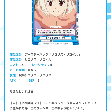
ブースターパック「リコリス・リコイル」
商品区分
リコリス・リコイル
作品区分
コスト
レアリティ
3
R
キャラ
カード種類
喫茶リコリコ・リコリス
属性
ATK
4
5
DEF
たきなといればさ
【自】【本領発揮Lv３】：このキャラがデッキ以外からエントリー
に置かれた時、このターン中、このキャラを＋３/＋３。