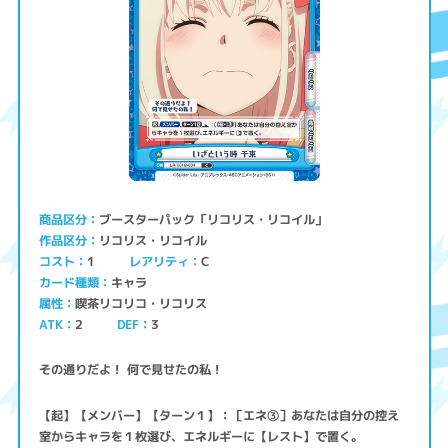
ブースターパック「リコリス・リコイル」
商品区分
リコリス・リコイル
作品区分
コスト
レアリティ
1
C
キャラ
カード種類
喫茶リコリコ・リコリス
属性
ATK
2
3
DEF
その通りだよ！ 何で見せたの私！
【起】【メンバー】【ターン１】：［エネ③］あなたは自分の控え
室からキャラを１枚選び、エネルギーに【レスト】で置く。