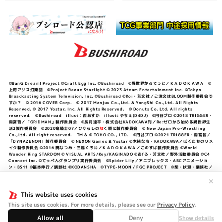
©BanG Dream! Project ©Craft Egg Inc. ©Bushiroad ©異世界かるてっと／ＫＡＤＯＫＡＷＡ ©
上海アリス幻樂団 ©Project Revue Starlight © 2023 Ateam Entertainment Inc. ©Tokyo
Broadcasting System Television, Inc. ©Bushiroad ©Koi・芳文社／ご注文はBLOOM製作委員会で
すか？ © 2016 COVER Corp. © 2017 Manjuu Co.,Ltd. & YongShi Co.,Ltd. All Rights
Reserved. © 2017 Yostar, Inc. All Rights Reserved. © Donuts Co. Ltd. All rights
reserved. ©Bushiroad illust：西あすか illust: やちぇ(D4DJ) ©円谷プロ ©2018 TRIGGER・
雨宮哲／「GRIDMAN」製作委員会 ©長月達平・株式会社KADOKAWA刊／Re:ゼロから始める異世界生
活2製作委員会 ©2020竜騎士07／ひぐらしの
な
く頃に製作委員会 © New Japan Pro-Wrestling
Co.,Ltd. All right reserved. TM & © TOHO CO., LTD. ©円谷プロ ©2021 TRIGGER・雨宮哲／
「DYNAZENON」製作委員会 © NEXON Games & Yostar ©木緒なち・KADOKAWA／ぼくたちのリメ
イク製作委員会 ©2016 暁なつめ・三嶋くろね／ＫＡＤＯＫＡＷＡ／このすば製作委員会 ©World
Wonder Ring STARDOM © VISUAL ARTS/Key/KAGINADO ©あfろ・芳文社／野外活動委員会 ©C4
Connect Inc. ©てっぺんグランプリ実行委員会 ©Spider Lily／アニプレックス・ABCアニメーショ
ン・BS11 ©福本伸行／講談社 ®KODANSHA ©TYPE-MOON / FGC PROJECT ©柴・伏瀬・講談社／
転スラ日記製作委員会 ®KODANSHA ©2023 暁なつめ・三嶋くろね／KADOKAWA／このすば爆焔製作
委員会 ©Bandai Namco Entertainment Inc. / PROJECT U149 ©Bandai Namco
✕
Entertainment Inc. ©硬梨菜・不二涼介・講談社／「シャングリラ・フロンティア」製作委員会・MBS
©中村力斗・野澤ゆき子／集英社・君のことが大大大大大好きな製作委員会 ©IIS-P／ぽんのみち製作委
This website uses cookies
員会 ©円谷プロ ©2023 TRIGGER・雨宮哲／「劇場版グリッドマンユニバース」製作委員会 © NEXON
This site uses cookies. For more details, please see our
Privacy Policy
.
Games／アビドス商店街 ©プロジェクトラブライブ！蓮ノ空女学院スクールアイドルクラブ ©「勇気爆
発バーンブレイバーン」製作委員会
Allow all
Deny
Show details