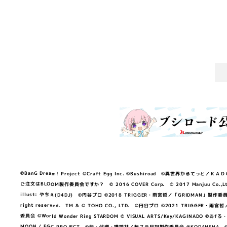
©BanG Dream! Project ©Craft Egg Inc. ©Bushiroad ©異世界かるてっと／ＫＡＤＯＫＡ
ご注文はBLOOM製作委員会ですか？ © 2016 COVER Corp. © 2017 Manjuu Co.,Ltd. & Yong
illust: やちぇ(D4DJ) ©円谷プロ ©2018 TRIGGER・雨宮哲／「GRIDMA
right reserved. TM & © TOHO CO., LTD. ©円谷プロ ©2021 TRI
委員会 ©World Wonder Ring STARDOM © VISUAL ARTS/Key/KAGINA
MOON / FGC PROJECT ©柴・伏瀬・講談社／転スラ日記製作委員会 ®KODANSHA ©2023 