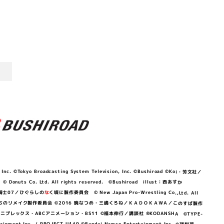
©Tokyo Broadcasting System Television, Inc. ©Bushiroad ©Koi・芳文社／
 © Donuts Co. Ltd. All rights reserved. ©Bushiroad illust：西あすか
竜騎士07／ひぐらしの
な
く頃に製作委員会 © New Japan Pro-Wrestling Co.,Ltd. All
OKAWA／ぼくたちのリメイク製作委員会 ©2016 暁なつめ・三嶋くろね／ＫＡＤＯＫＡＷＡ／このすば製作
 Lily／アニプレックス・ABCアニメーション・BS11 ©福本伸行／講談社 ®KODANSHA ©TYPE-
c. / PROJECT U149 ©Bandai Namco Entertainment Inc. ©硬梨菜・