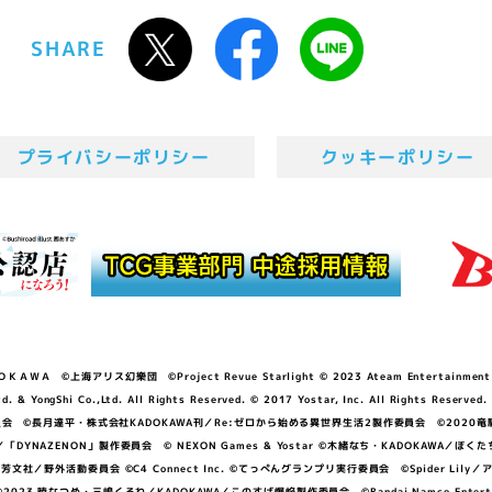
SHARE
プライバシーポリシー
クッキーポリシー
ＷＡ ©上海アリス幻樂団 ©Project Revue Starlight © 2023 Ateam Entertainment Inc. 
Shi Co.,Ltd. All Rights Reserved. © 2017 Yostar, Inc. All Rights Reserved.
N」製作委員会 ©長月達平・株式会社KADOKAWA刊／Re:ゼロから始める異世界生活2製作委員会 ©2020
GGER・雨宮哲／「DYNAZENON」製作委員会 © NEXON Games & Yostar ©木緒なち・KAD
DO ©あfろ・芳文社／野外活動委員会 ©C4 Connect Inc. ©てっぺんグランプリ実行委員会 ©Spider
暁なつめ・三嶋くろね／KADOKAWA／このすば爆焔製作委員会 ©Bandai Namco Entertainment In