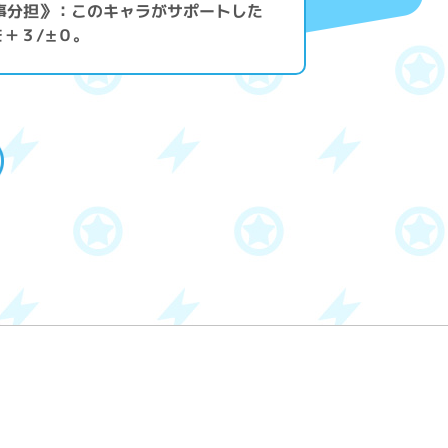
事分担》：このキャラがサポートした
＋３/±０。