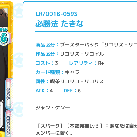
LR/001B-059S
必勝法 たきな
ブースターパック「リコリス・リ
商品区分
リコリス・リコイル
作品区分
レアリティ
コスト
R+
3
キャラ
カード種類
喫茶リコリコ・リコリス
属性
ATK
DEF
4
6
ジャン・ケン―
【スパーク】【本領発揮Lv３】：あなたは自
メンバーに置く。