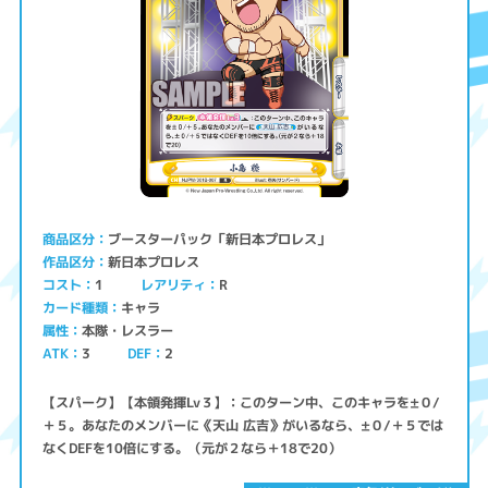
ブースターパック「新日本プロレス」
商品区分
新日本プロレス
作品区分
コスト
レアリティ
1
R
キャラ
カード種類
本隊・レスラー
属性
ATK
3
2
DEF
【スパーク】【本領発揮Lv３】：このターン中、このキャラを±０/
＋５。あなたのメンバーに《天山 広吉》がいるなら、±０/＋５では
なくDEFを10倍にする。（元が２なら＋18で20）