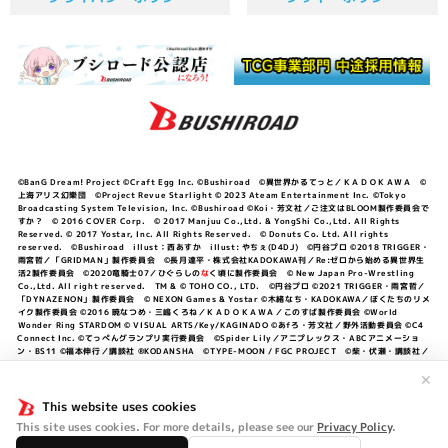
©BanG Dream! Project ©Craft Egg Inc. ©Bushiroad ©異世界かるてっと／ＫＡＤＯＫＡＷＡ ©
上海アリス幻樂団 ©Project Revue Starlight © 2023 Ateam Entertainment Inc. ©Tokyo
Broadcasting System Television, Inc. ©Bushiroad ©Koi・芳文社／ご注文はBLOOM製作委員会で
すか？ © 2016 COVER Corp. © 2017 Manjuu Co.,Ltd. & YongShi Co.,Ltd. All Rights
Reserved. © 2017 Yostar, Inc. All Rights Reserved. © Donuts Co. Ltd. All rights
reserved. ©Bushiroad illust：西あすか illust: やちぇ(D4DJ) ©円谷プロ ©2018 TRIGGER・
雨宮哲／「GRIDMAN」製作委員会 ©長月達平・株式会社KADOKAWA刊／Re:ゼロから始める異世界生
活2製作委員会 ©2020竜騎士07／ひぐらしの
な
く頃に製作委員会 © New Japan Pro-Wrestling
Co.,Ltd. All right reserved. TM & © TOHO CO., LTD. ©円谷プロ ©2021 TRIGGER・雨宮哲／
「DYNAZENON」製作委員会 © NEXON Games & Yostar ©木緒なち・KADOKAWA／ぼくたちのリメ
イク製作委員会 ©2016 暁なつめ・三嶋くろね／ＫＡＤＯＫＡＷＡ／このすば製作委員会 ©World
Wonder Ring STARDOM © VISUAL ARTS/Key/KAGINADO ©あfろ・芳文社／野外活動委員会 ©C4
Connect Inc. ©てっぺんグランプリ実行委員会 ©Spider Lily／アニプレックス・ABCアニメーショ
ン・BS11 ©福本伸行／講談社 ®KODANSHA ©TYPE-MOON / FGC PROJECT ©柴・伏瀬・講談社／
転スラ日記製作委員会 ®KODANSHA ©2023 暁なつめ・三嶋くろね／KADOKAWA／このすば爆焔製作
✕
委員会 ©Bandai Namco Entertainment Inc. / PROJECT U149 ©Bandai Namco
Entertainment Inc. ©硬梨菜・不二涼介・講談社／「シャングリラ・フロンティア」製作委員会・MBS
This website uses cookies
©中村力斗・野澤ゆき子／集英社・君のことが大大大大大好きな製作委員会 ©IIS-P／ぽんのみち製作委
員会 ©円谷プロ ©2023 TRIGGER・雨宮哲／「劇場版グリッドマンユニバース」製作委員会 © NEXON
This site uses cookies. For more details, please see our
Privacy Policy
.
Games／アビドス商店街 ©プロジェクトラブライブ！蓮ノ空女学院スクールアイドルクラブ ©「勇気爆
発バーンブレイバーン」製作委員会