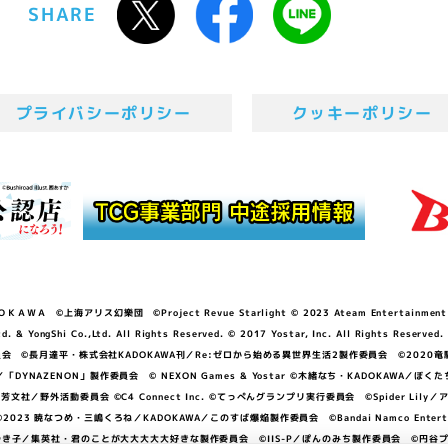
SHARE
プライバシーポリシー
クッキーポリシー
ＷＡ ©上海アリス幻樂団 ©Project Revue Starlight © 2023 Ateam Entertainment Inc. 
Shi Co.,Ltd. All Rights Reserved. © 2017 Yostar, Inc. All Rights Reserved.
N」製作委員会 ©長月達平・株式会社KADOKAWA刊／Re:ゼロから始める異世界生活2製作委員会 ©2020
GGER・雨宮哲／「DYNAZENON」製作委員会 © NEXON Games & Yostar ©木緒なち・KAD
DO ©あfろ・芳文社／野外活動委員会 ©C4 Connect Inc. ©てっぺんグランプリ実行委員会 ©Spider
暁なつめ・三嶋くろね／KADOKAWA／このすば爆焔製作委員会 ©Bandai Namco Entertainment In
子／集英社・君のことが大大大大大好きな製作委員会 ©IIS-P／ぽんのみち製作委員会 ©円谷プロ 