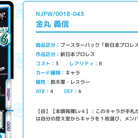
NJPW/001B-043
金丸 義信
ブースターパック「新日本プロレ
商品区分
新日本プロレス
作品区分
レアリティ
コスト
3
R
キャラ
カード種類
鈴木軍・レスラー
属性
ATK
DEF
4
6
【自】【本領発揮Lv４】：このキャラが手札
は自分の控え室からキャラを１枚選び、メン