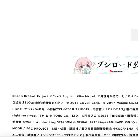
©BanG Dream! Project ©Craft Egg Inc. ©Bushiroad ©異世界かるてっと／ＫＡＤＯＫＡ
ご注文はBLOOM製作委員会ですか？ © 2016 COVER Corp. © 2017 Manjuu Co.,Ltd. & Yong
illust: やちぇ(D4DJ) ©円谷プロ ©2018 TRIGGER・雨宮哲／「GRIDMA
right reserved. TM & © TOHO CO., LTD. ©円谷プロ ©2021 TRI
委員会 ©World Wonder Ring STARDOM © VISUAL ARTS/Key/KAGINA
MOON / FGC PROJECT ©柴・伏瀬・講談社／転スラ日記製作委員会 ®KODANSHA ©2023 
不二涼介・講談社／「シャングリラ・フロンティア」製作委員会・MBS ©中村力斗・野澤ゆき