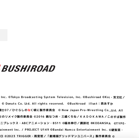
©Tokyo Broadcasting System Television, Inc. ©Bushiroad ©Koi・芳文社／
 © Donuts Co. Ltd. All rights reserved. ©Bushiroad illust：西あすか
竜騎士07／ひぐらしの
な
く頃に製作委員会 © New Japan Pro-Wrestling Co.,Ltd. All
OKAWA／ぼくたちのリメイク製作委員会 ©2016 暁なつめ・三嶋くろね／ＫＡＤＯＫＡＷＡ／このすば製作
 Lily／アニプレックス・ABCアニメーション・BS11 ©福本伸行／講談社 ®KODANSHA ©TYPE-
c. / PROJECT U149 ©Bandai Namco Entertainment Inc. ©硬梨菜・
©2023 TRIGGER・雨宮哲／「劇場版グリッドマンユニバース」製作委員会 ©