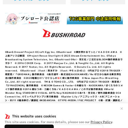
©BanG Dream! Project ©Craft Egg Inc. ©Bushiroad ©異世界かるてっと／ＫＡＤＯＫＡＷＡ ©
上海アリス幻樂団 ©Project Revue Starlight © 2023 Ateam Entertainment Inc. ©Tokyo
Broadcasting System Television, Inc. ©Bushiroad ©Koi・芳文社／ご注文はBLOOM製作委員会で
すか？ © 2016 COVER Corp. © 2017 Manjuu Co.,Ltd. & YongShi Co.,Ltd. All Rights
Reserved. © 2017 Yostar, Inc. All Rights Reserved. © Donuts Co. Ltd. All rights
reserved. ©Bushiroad illust：西あすか illust: やちぇ(D4DJ) ©円谷プロ ©2018 TRIGGER・
雨宮哲／「GRIDMAN」製作委員会 ©長月達平・株式会社KADOKAWA刊／Re:ゼロから始める異世界生
活2製作委員会 ©2020竜騎士07／ひぐらしの
な
く頃に製作委員会 © New Japan Pro-Wrestling
Co.,Ltd. All right reserved. TM & © TOHO CO., LTD. ©円谷プロ ©2021 TRIGGER・雨宮哲／
「DYNAZENON」製作委員会 © NEXON Games & Yostar ©木緒なち・KADOKAWA／ぼくたちのリメ
イク製作委員会 ©2016 暁なつめ・三嶋くろね／ＫＡＤＯＫＡＷＡ／このすば製作委員会 ©World
Wonder Ring STARDOM © VISUAL ARTS/Key/KAGINADO ©あfろ・芳文社／野外活動委員会 ©C4
Connect Inc. ©てっぺんグランプリ実行委員会 ©Spider Lily／アニプレックス・ABCアニメーショ
ン・BS11 ©福本伸行／講談社 ®KODANSHA ©TYPE-MOON / FGC PROJECT ©柴・伏瀬・講談社／
転スラ日記製作委員会 ®KODANSHA ©2023 暁なつめ・三嶋くろね／KADOKAWA／このすば爆焔製作
✕
委員会 ©Bandai Namco Entertainment Inc. / PROJECT U149 ©Bandai Namco
Entertainment Inc. ©硬梨菜・不二涼介・講談社／「シャングリラ・フロンティア」製作委員会・MBS
This website uses cookies
©中村力斗・野澤ゆき子／集英社・君のことが大大大大大好きな製作委員会 ©IIS-P／ぽんのみち製作委
員会 ©円谷プロ ©2023 TRIGGER・雨宮哲／「劇場版グリッドマンユニバース」製作委員会 © NEXON
This site uses cookies. For more details, please see our
Privacy Policy
.
Games／アビドス商店街 ©プロジェクトラブライブ！蓮ノ空女学院スクールアイドルクラブ ©「勇気爆
発バーンブレイバーン」製作委員会