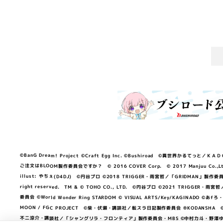
©BanG Dream! Project ©Craft Egg Inc. ©Bushiroad ©異世界かるてっと／ＫＡＤＯＫＡ
ご注文はBLOOM製作委員会ですか？ © 2016 COVER Corp. © 2017 Manjuu Co.,Ltd. & Yong
illust: やちぇ(D4DJ) ©円谷プロ ©2018 TRIGGER・雨宮哲／「GRIDMA
right reserved. TM & © TOHO CO., LTD. ©円谷プロ ©2021 TRI
委員会 ©World Wonder Ring STARDOM © VISUAL ARTS/Key/KAGINA
MOON / FGC PROJECT ©柴・伏瀬・講談社／転スラ日記製作委員会 ®KODANSHA ©2023 
不二涼介・講談社／「シャングリラ・フロンティア」製作委員会・MBS ©中村力斗・野澤ゆき