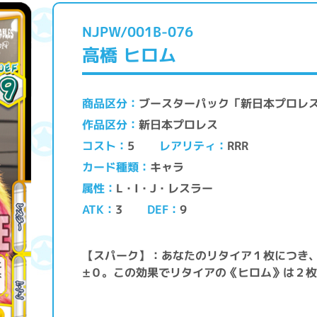
NJPW/001B-076
高橋 ヒロム
ブースターパック「新日本プロレ
商品区分
新日本プロレス
作品区分
レアリティ
コスト
RRR
5
キャラ
カード種類
L・I・J・レスラー
属性
ATK
DEF
3
9
【スパーク】：あなたのリタイア１枚につき
±０。この効果でリタイアの《ヒロム》は２