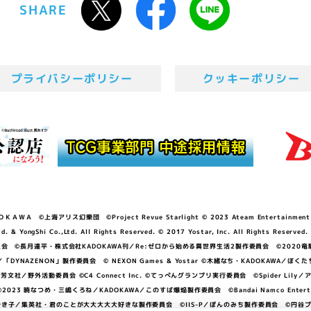
SHARE
プライバシーポリシー
クッキーポリシー
ＷＡ ©上海アリス幻樂団 ©Project Revue Starlight © 2023 Ateam Entertainment Inc. 
Shi Co.,Ltd. All Rights Reserved. © 2017 Yostar, Inc. All Rights Reserved.
N」製作委員会 ©長月達平・株式会社KADOKAWA刊／Re:ゼロから始める異世界生活2製作委員会 ©2020
GGER・雨宮哲／「DYNAZENON」製作委員会 © NEXON Games & Yostar ©木緒なち・KAD
DO ©あfろ・芳文社／野外活動委員会 ©C4 Connect Inc. ©てっぺんグランプリ実行委員会 ©Spider
暁なつめ・三嶋くろね／KADOKAWA／このすば爆焔製作委員会 ©Bandai Namco Entertainment In
子／集英社・君のことが大大大大大好きな製作委員会 ©IIS-P／ぽんのみち製作委員会 ©円谷プロ 