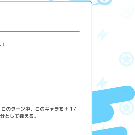
ス」
、このターン中、このキャラを＋１/
枚分として数える。