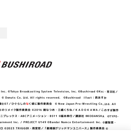
©Tokyo Broadcasting System Television, Inc. ©Bushiroad ©Koi・芳文社／
 © Donuts Co. Ltd. All rights reserved. ©Bushiroad illust：西あすか
竜騎士07／ひぐらしの
な
く頃に製作委員会 © New Japan Pro-Wrestling Co.,Ltd. All
OKAWA／ぼくたちのリメイク製作委員会 ©2016 暁なつめ・三嶋くろね／ＫＡＤＯＫＡＷＡ／このすば製作
 Lily／アニプレックス・ABCアニメーション・BS11 ©福本伸行／講談社 ®KODANSHA ©TYPE-
c. / PROJECT U149 ©Bandai Namco Entertainment Inc. ©硬梨菜・
©2023 TRIGGER・雨宮哲／「劇場版グリッドマンユニバース」製作委員会 ©