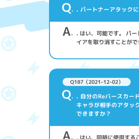
Q
. パートナーアタック
A
. はい、可能です。 
イアを取り消すことがで
Q187（2021-12-02）
Q
. 自分のReバースカ
キャラが相手のアタッ
できますか？
A
. はい、同時に使用す