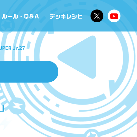
PER Jr.27
」