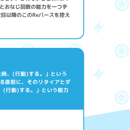
とおなじ回数の能力を一つず
目以降のこのReバースを控え
時、(行動)する。」という
する直前に、そのリタイアとダ
(行動)する。」という能力