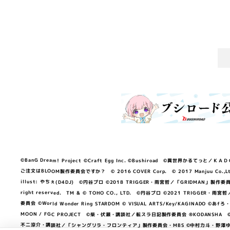
©BanG Dream! Project ©Craft Egg Inc. ©Bushiroad ©異世界かるてっと／ＫＡＤＯＫＡ
ご注文はBLOOM製作委員会ですか？ © 2016 COVER Corp. © 2017 Manjuu Co.,Ltd. & Yong
illust: やちぇ(D4DJ) ©円谷プロ ©2018 TRIGGER・雨宮哲／「GRIDMA
right reserved. TM & © TOHO CO., LTD. ©円谷プロ ©2021 TRI
委員会 ©World Wonder Ring STARDOM © VISUAL ARTS/Key/KAGINA
MOON / FGC PROJECT ©柴・伏瀬・講談社／転スラ日記製作委員会 ®KODANSHA ©2023 
不二涼介・講談社／「シャングリラ・フロンティア」製作委員会・MBS ©中村力斗・野澤ゆき