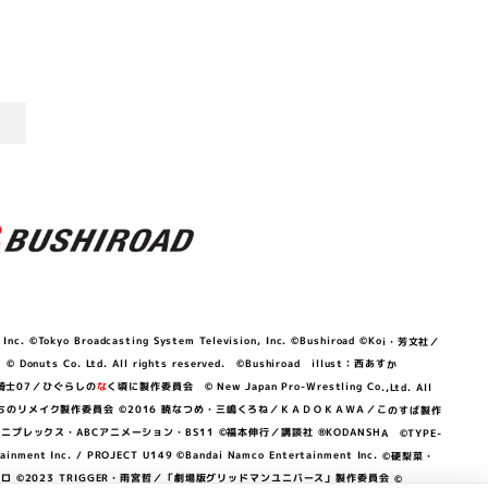
©Tokyo Broadcasting System Television, Inc. ©Bushiroad ©Koi・芳文社／
 © Donuts Co. Ltd. All rights reserved. ©Bushiroad illust：西あすか
竜騎士07／ひぐらしの
な
く頃に製作委員会 © New Japan Pro-Wrestling Co.,Ltd. All
OKAWA／ぼくたちのリメイク製作委員会 ©2016 暁なつめ・三嶋くろね／ＫＡＤＯＫＡＷＡ／このすば製作
 Lily／アニプレックス・ABCアニメーション・BS11 ©福本伸行／講談社 ®KODANSHA ©TYPE-
c. / PROJECT U149 ©Bandai Namco Entertainment Inc. ©硬梨菜・
©2023 TRIGGER・雨宮哲／「劇場版グリッドマンユニバース」製作委員会 ©