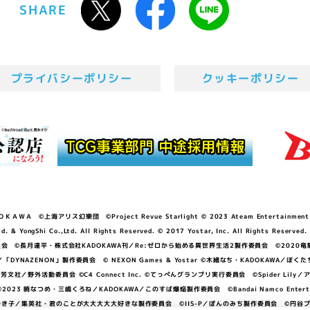
SHARE
プライバシーポリシー
クッキーポリシー
ＷＡ ©上海アリス幻樂団 ©Project Revue Starlight © 2023 Ateam Entertainment Inc. 
Shi Co.,Ltd. All Rights Reserved. © 2017 Yostar, Inc. All Rights Reserved.
N」製作委員会 ©長月達平・株式会社KADOKAWA刊／Re:ゼロから始める異世界生活2製作委員会 ©2020
GGER・雨宮哲／「DYNAZENON」製作委員会 © NEXON Games & Yostar ©木緒なち・KAD
DO ©あfろ・芳文社／野外活動委員会 ©C4 Connect Inc. ©てっぺんグランプリ実行委員会 ©Spider
暁なつめ・三嶋くろね／KADOKAWA／このすば爆焔製作委員会 ©Bandai Namco Entertainment In
子／集英社・君のことが大大大大大好きな製作委員会 ©IIS-P／ぽんのみち製作委員会 ©円谷プロ 