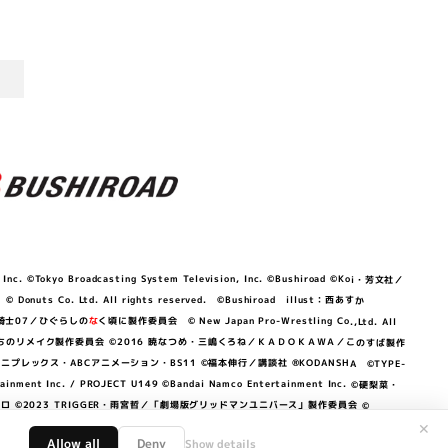
©Tokyo Broadcasting System Television, Inc. ©Bushiroad ©Koi・芳文社／
 © Donuts Co. Ltd. All rights reserved. ©Bushiroad illust：西あすか
竜騎士07／ひぐらしの
な
く頃に製作委員会 © New Japan Pro-Wrestling Co.,Ltd. All
OKAWA／ぼくたちのリメイク製作委員会 ©2016 暁なつめ・三嶋くろね／ＫＡＤＯＫＡＷＡ／このすば製作
 Lily／アニプレックス・ABCアニメーション・BS11 ©福本伸行／講談社 ®KODANSHA ©TYPE-
c. / PROJECT U149 ©Bandai Namco Entertainment Inc. ©硬梨菜・
©2023 TRIGGER・雨宮哲／「劇場版グリッドマンユニバース」製作委員会 ©
✕
Allow all
Deny
Show details