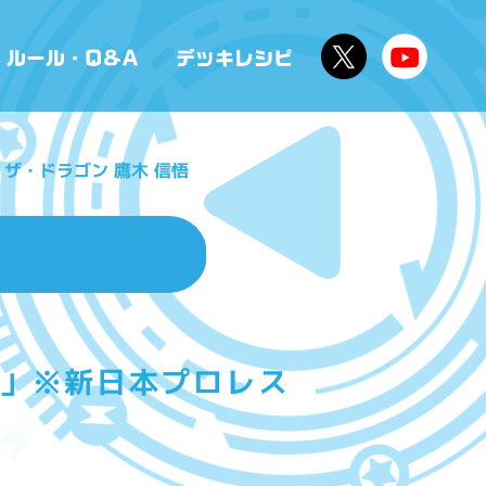
ザ・ドラゴン 鷹木 信悟
M」※新日本プロレス