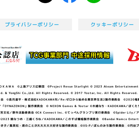
プライバシーポリシー
クッキーポリシー
ＷＡ ©上海アリス幻樂団 ©Project Revue Starlight © 2023 Ateam Entertainment Inc. 
Shi Co.,Ltd. All Rights Reserved. © 2017 Yostar, Inc. All Rights Reserved.
N」製作委員会 ©長月達平・株式会社KADOKAWA刊／Re:ゼロから始める異世界生活2製作委員会 ©2020
GGER・雨宮哲／「DYNAZENON」製作委員会 © NEXON Games & Yostar ©木緒なち・KAD
DO ©あfろ・芳文社／野外活動委員会 ©C4 Connect Inc. ©てっぺんグランプリ実行委員会 ©Spider
暁なつめ・三嶋くろね／KADOKAWA／このすば爆焔製作委員会 ©Bandai Namco Entertainment In
子／集英社・君のことが大大大大大好きな製作委員会 ©IIS-P／ぽんのみち製作委員会 ©円谷プロ 
アイドルクラブ ©「勇気爆発バーンブレイバーン」製作委員会