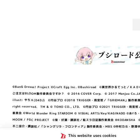
©BanG Dream! Project ©Craft Egg Inc. ©Bushiroad ©異世界かるてっと／ＫＡＤＯＫＡ
ご注文はBLOOM製作委員会ですか？ © 2016 COVER Corp. © 2017 Manjuu Co.,Ltd. & Yong
illust: やちぇ(D4DJ) ©円谷プロ ©2018 TRIGGER・雨宮哲／「GRIDMA
right reserved. TM & © TOHO CO., LTD. ©円谷プロ ©2021 TRI
委員会 ©World Wonder Ring STARDOM © VISUAL ARTS/Key/KAGINA
MOON / FGC PROJECT ©柴・伏瀬・講談社／転スラ日記製作委員会 ®KODANSHA ©2023 
不二涼介・講談社／「シャングリラ・フロンティア」製作委員会・MBS ©中村力斗・野澤ゆき
NEXON Games／アビドス商店街 ©プロジェクトラブライブ！蓮ノ空女学院スクール
This website uses cookies