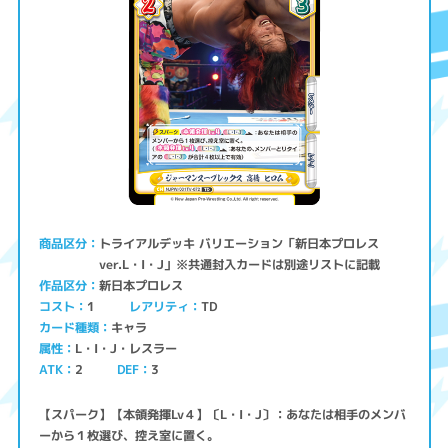
トライアルデッキ バリエーション「新日本プロレス
商品区分
ver.L・I・J」※共通封入カードは別途リストに記載
新日本プロレス
作品区分
コスト
レアリティ
TD
1
キャラ
カード種類
L・I・J・レスラー
属性
ATK
2
3
DEF
【スパーク】【本領発揮Lv４】〔L・I・J〕：あなたは相手のメンバ
ーから１枚選び、控え室に置く。