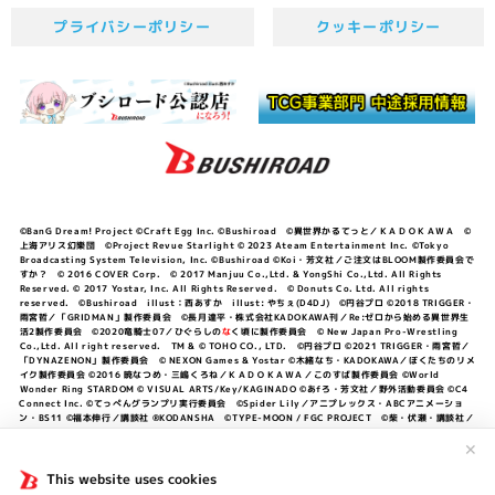
プライバシーポリシー
クッキーポリシー
©BanG Dream! Project ©Craft Egg Inc. ©Bushiroad ©異世界かるてっと／ＫＡＤＯＫＡＷＡ ©
上海アリス幻樂団 ©Project Revue Starlight © 2023 Ateam Entertainment Inc. ©Tokyo
Broadcasting System Television, Inc. ©Bushiroad ©Koi・芳文社／ご注文はBLOOM製作委員会で
すか？ © 2016 COVER Corp. © 2017 Manjuu Co.,Ltd. & YongShi Co.,Ltd. All Rights
Reserved. © 2017 Yostar, Inc. All Rights Reserved. © Donuts Co. Ltd. All rights
reserved. ©Bushiroad illust：西あすか illust: やちぇ(D4DJ) ©円谷プロ ©2018 TRIGGER・
雨宮哲／「GRIDMAN」製作委員会 ©長月達平・株式会社KADOKAWA刊／Re:ゼロから始める異世界生
活2製作委員会 ©2020竜騎士07／ひぐらしの
な
く頃に製作委員会 © New Japan Pro-Wrestling
Co.,Ltd. All right reserved. TM & © TOHO CO., LTD. ©円谷プロ ©2021 TRIGGER・雨宮哲／
「DYNAZENON」製作委員会 © NEXON Games & Yostar ©木緒なち・KADOKAWA／ぼくたちのリメ
イク製作委員会 ©2016 暁なつめ・三嶋くろね／ＫＡＤＯＫＡＷＡ／このすば製作委員会 ©World
Wonder Ring STARDOM © VISUAL ARTS/Key/KAGINADO ©あfろ・芳文社／野外活動委員会 ©C4
Connect Inc. ©てっぺんグランプリ実行委員会 ©Spider Lily／アニプレックス・ABCアニメーショ
ン・BS11 ©福本伸行／講談社 ®KODANSHA ©TYPE-MOON / FGC PROJECT ©柴・伏瀬・講談社／
転スラ日記製作委員会 ®KODANSHA ©2023 暁なつめ・三嶋くろね／KADOKAWA／このすば爆焔製作
委員会 ©Bandai Namco Entertainment Inc. / PROJECT U149 ©Bandai Namco
✕
Entertainment Inc. ©硬梨菜・不二涼介・講談社／「シャングリラ・フロンティア」製作委員会・MBS
©中村力斗・野澤ゆき子／集英社・君のことが大大大大大好きな製作委員会 ©IIS-P／ぽんのみち製作委
This website uses cookies
員会 ©円谷プロ ©2023 TRIGGER・雨宮哲／「劇場版グリッドマンユニバース」製作委員会 © NEXON