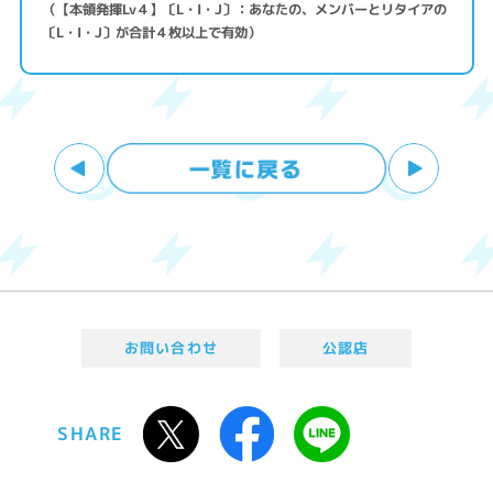
（【本領発揮Lv４】〔L・I・J〕：あなたの、メンバーとリタイアの
〔L・I・J〕が合計４枚以上で有効）
お問い合わせ
公認店
SHARE