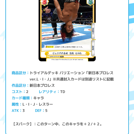
トライアルデッキ バリエーション「新日本プロレス
商品区分
ver.L・I・J」※共通封入カードは別途リストに記載
新日本プロレス
作品区分
コスト
レアリティ
TD
2
キャラ
カード種類
L・I・J・レスラー
属性
ATK
3
5
DEF
【スパーク】：このターン中、このキャラを＋２/＋２。