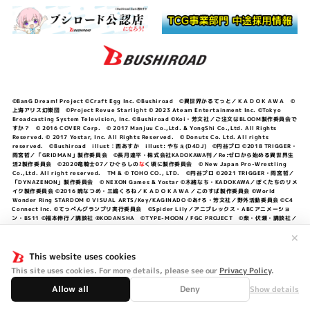
©BanG Dream! Project ©Craft Egg Inc. ©Bushiroad ©異世界かるてっと／ＫＡＤＯＫＡＷＡ ©
上海アリス幻樂団 ©Project Revue Starlight © 2023 Ateam Entertainment Inc. ©Tokyo
Broadcasting System Television, Inc. ©Bushiroad ©Koi・芳文社／ご注文はBLOOM製作委員会で
すか？ © 2016 COVER Corp. © 2017 Manjuu Co.,Ltd. & YongShi Co.,Ltd. All Rights
Reserved. © 2017 Yostar, Inc. All Rights Reserved. © Donuts Co. Ltd. All rights
reserved. ©Bushiroad illust：西あすか illust: やちぇ(D4DJ) ©円谷プロ ©2018 TRIGGER・
雨宮哲／「GRIDMAN」製作委員会 ©長月達平・株式会社KADOKAWA刊／Re:ゼロから始める異世界生
活2製作委員会 ©2020竜騎士07／ひぐらしの
な
く頃に製作委員会 © New Japan Pro-Wrestling
Co.,Ltd. All right reserved. TM & © TOHO CO., LTD. ©円谷プロ ©2021 TRIGGER・雨宮哲／
「DYNAZENON」製作委員会 © NEXON Games & Yostar ©木緒なち・KADOKAWA／ぼくたちのリメ
イク製作委員会 ©2016 暁なつめ・三嶋くろね／ＫＡＤＯＫＡＷＡ／このすば製作委員会 ©World
Wonder Ring STARDOM © VISUAL ARTS/Key/KAGINADO ©あfろ・芳文社／野外活動委員会 ©C4
Connect Inc. ©てっぺんグランプリ実行委員会 ©Spider Lily／アニプレックス・ABCアニメーショ
ン・BS11 ©福本伸行／講談社 ®KODANSHA ©TYPE-MOON / FGC PROJECT ©柴・伏瀬・講談社／
転スラ日記製作委員会 ®KODANSHA ©2023 暁なつめ・三嶋くろね／KADOKAWA／このすば爆焔製作
委員会 ©Bandai Namco Entertainment Inc. / PROJECT U149 ©Bandai Namco
✕
Entertainment Inc. ©硬梨菜・不二涼介・講談社／「シャングリラ・フロンティア」製作委員会・MBS
©中村力斗・野澤ゆき子／集英社・君のことが大大大大大好きな製作委員会 ©IIS-P／ぽんのみち製作委
This website uses cookies
員会 ©円谷プロ ©2023 TRIGGER・雨宮哲／「劇場版グリッドマンユニバース」製作委員会 © NEXON
This site uses cookies. For more details, please see our
Privacy Policy
.
Games／アビドス商店街 ©プロジェクトラブライブ！蓮ノ空女学院スクールアイドルクラブ ©「勇気爆
発バーンブレイバーン」製作委員会
Allow all
Deny
Show details