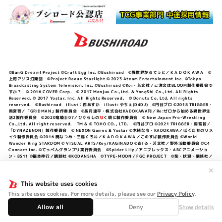
©BanG Dream! Project ©Craft Egg Inc. ©Bushiroad ©異世界かるてっと／ＫＡＤＯＫＡＷＡ ©
上海アリス幻樂団 ©Project Revue Starlight © 2023 Ateam Entertainment Inc. ©Tokyo
Broadcasting System Television, Inc. ©Bushiroad ©Koi・芳文社／ご注文はBLOOM製作委員会で
すか？ © 2016 COVER Corp. © 2017 Manjuu Co.,Ltd. & YongShi Co.,Ltd. All Rights
Reserved. © 2017 Yostar, Inc. All Rights Reserved. © Donuts Co. Ltd. All rights
reserved. ©Bushiroad illust：西あすか illust: やちぇ(D4DJ) ©円谷プロ ©2018 TRIGGER・
雨宮哲／「GRIDMAN」製作委員会 ©長月達平・株式会社KADOKAWA刊／Re:ゼロから始める異世界生
活2製作委員会 ©2020竜騎士07／ひぐらしの
な
く頃に製作委員会 © New Japan Pro-Wrestling
Co.,Ltd. All right reserved. TM & © TOHO CO., LTD. ©円谷プロ ©2021 TRIGGER・雨宮哲／
「DYNAZENON」製作委員会 © NEXON Games & Yostar ©木緒なち・KADOKAWA／ぼくたちのリメ
イク製作委員会 ©2016 暁なつめ・三嶋くろね／ＫＡＤＯＫＡＷＡ／このすば製作委員会 ©World
Wonder Ring STARDOM © VISUAL ARTS/Key/KAGINADO ©あfろ・芳文社／野外活動委員会 ©C4
Connect Inc. ©てっぺんグランプリ実行委員会 ©Spider Lily／アニプレックス・ABCアニメーショ
ン・BS11 ©福本伸行／講談社 ®KODANSHA ©TYPE-MOON / FGC PROJECT ©柴・伏瀬・講談社／
転スラ日記製作委員会 ®KODANSHA ©2023 暁なつめ・三嶋くろね／KADOKAWA／このすば爆焔製作
委員会 ©Bandai Namco Entertainment Inc. / PROJECT U149 ©Bandai Namco
✕
Entertainment Inc. ©硬梨菜・不二涼介・講談社／「シャングリラ・フロンティア」製作委員会・MBS
©中村力斗・野澤ゆき子／集英社・君のことが大大大大大好きな製作委員会 ©IIS-P／ぽんのみち製作委
This website uses cookies
員会 ©円谷プロ ©2023 TRIGGER・雨宮哲／「劇場版グリッドマンユニバース」製作委員会 © NEXON
This site uses cookies. For more details, please see our
Privacy Policy
.
Games／アビドス商店街 ©プロジェクトラブライブ！蓮ノ空女学院スクールアイドルクラブ ©「勇気爆
発バーンブレイバーン」製作委員会
Allow all
Deny
Show details