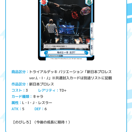
トライアルデッキ バリエーション「新日本プロレス
商品区分
ver.L・I・J」※共通封入カードは別途リストに記載
新日本プロレス
作品区分
コスト
レアリティ
TD+
3
キャラ
カード種類
L・I・J・レスラー
属性
ATK
5
6
DEF
【のびしろ】（今後の成長に期待！）