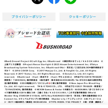
プライバシーポリシー
クッキーポリシー
©BanG Dream! Project ©Craft Egg Inc. ©Bushiroad ©異世界かるてっと／ＫＡＤＯＫＡＷＡ ©
上海アリス幻樂団 ©Project Revue Starlight © 2023 Ateam Entertainment Inc. ©Tokyo
Broadcasting System Television, Inc. ©Bushiroad ©Koi・芳文社／ご注文はBLOOM製作委員会で
すか？ © 2016 COVER Corp. © 2017 Manjuu Co.,Ltd. & YongShi Co.,Ltd. All Rights
Reserved. © 2017 Yostar, Inc. All Rights Reserved. © Donuts Co. Ltd. All rights
reserved. ©Bushiroad illust：西あすか illust: やちぇ(D4DJ) ©円谷プロ ©2018 TRIGGER・
雨宮哲／「GRIDMAN」製作委員会 ©長月達平・株式会社KADOKAWA刊／Re:ゼロから始める異世界生
活2製作委員会 ©2020竜騎士07／ひぐらしの
な
く頃に製作委員会 © New Japan Pro-Wrestling
Co.,Ltd. All right reserved. TM & © TOHO CO., LTD. ©円谷プロ ©2021 TRIGGER・雨宮哲／
「DYNAZENON」製作委員会 © NEXON Games & Yostar ©木緒なち・KADOKAWA／ぼくたちのリメ
イク製作委員会 ©2016 暁なつめ・三嶋くろね／ＫＡＤＯＫＡＷＡ／このすば製作委員会 ©World
Wonder Ring STARDOM © VISUAL ARTS/Key/KAGINADO ©あfろ・芳文社／野外活動委員会 ©C4
Connect Inc. ©てっぺんグランプリ実行委員会 ©Spider Lily／アニプレックス・ABCアニメーショ
ン・BS11 ©福本伸行／講談社 ®KODANSHA ©TYPE-MOON / FGC PROJECT ©柴・伏瀬・講談社／
転スラ日記製作委員会 ®KODANSHA ©2023 暁なつめ・三嶋くろね／KADOKAWA／このすば爆焔製作