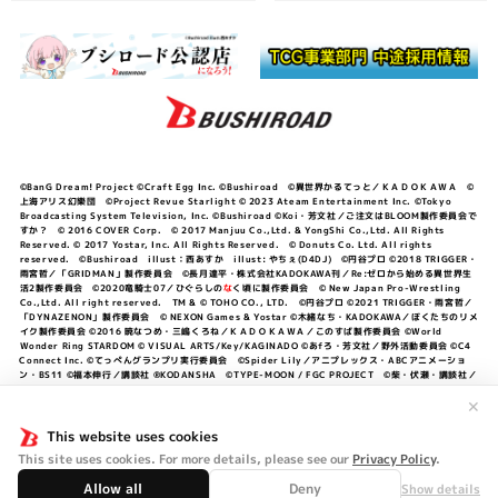
©BanG Dream! Project ©Craft Egg Inc. ©Bushiroad ©異世界かるてっと／ＫＡＤＯＫＡＷＡ ©
上海アリス幻樂団 ©Project Revue Starlight © 2023 Ateam Entertainment Inc. ©Tokyo
Broadcasting System Television, Inc. ©Bushiroad ©Koi・芳文社／ご注文はBLOOM製作委員会で
すか？ © 2016 COVER Corp. © 2017 Manjuu Co.,Ltd. & YongShi Co.,Ltd. All Rights
Reserved. © 2017 Yostar, Inc. All Rights Reserved. © Donuts Co. Ltd. All rights
reserved. ©Bushiroad illust：西あすか illust: やちぇ(D4DJ) ©円谷プロ ©2018 TRIGGER・
雨宮哲／「GRIDMAN」製作委員会 ©長月達平・株式会社KADOKAWA刊／Re:ゼロから始める異世界生
活2製作委員会 ©2020竜騎士07／ひぐらしの
な
く頃に製作委員会 © New Japan Pro-Wrestling
Co.,Ltd. All right reserved. TM & © TOHO CO., LTD. ©円谷プロ ©2021 TRIGGER・雨宮哲／
「DYNAZENON」製作委員会 © NEXON Games & Yostar ©木緒なち・KADOKAWA／ぼくたちのリメ
イク製作委員会 ©2016 暁なつめ・三嶋くろね／ＫＡＤＯＫＡＷＡ／このすば製作委員会 ©World
Wonder Ring STARDOM © VISUAL ARTS/Key/KAGINADO ©あfろ・芳文社／野外活動委員会 ©C4
Connect Inc. ©てっぺんグランプリ実行委員会 ©Spider Lily／アニプレックス・ABCアニメーショ
ン・BS11 ©福本伸行／講談社 ®KODANSHA ©TYPE-MOON / FGC PROJECT ©柴・伏瀬・講談社／
転スラ日記製作委員会 ®KODANSHA ©2023 暁なつめ・三嶋くろね／KADOKAWA／このすば爆焔製作
委員会 ©Bandai Namco Entertainment Inc. / PROJECT U149 ©Bandai Namco
✕
Entertainment Inc. ©硬梨菜・不二涼介・講談社／「シャングリラ・フロンティア」製作委員会・MBS
©中村力斗・野澤ゆき子／集英社・君のことが大大大大大好きな製作委員会 ©IIS-P／ぽんのみち製作委
This website uses cookies
員会 ©円谷プロ ©2023 TRIGGER・雨宮哲／「劇場版グリッドマンユニバース」製作委員会 © NEXON
This site uses cookies. For more details, please see our
Privacy Policy
.
Games／アビドス商店街 ©プロジェクトラブライブ！蓮ノ空女学院スクールアイドルクラブ ©「勇気爆
発バーンブレイバーン」製作委員会
Allow all
Deny
Show details