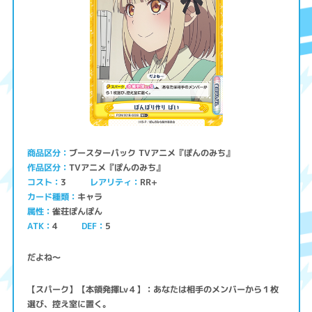
ブースターパック TVアニメ『ぽんのみち』
商品区分
TVアニメ『ぽんのみち』
作品区分
コスト
レアリティ
RR+
3
キャラ
カード種類
雀荘ぽんぽん
属性
ATK
4
5
DEF
だよね～
【スパーク】【本領発揮Lv４】：あなたは相手のメンバーから１枚
選び、控え室に置く。