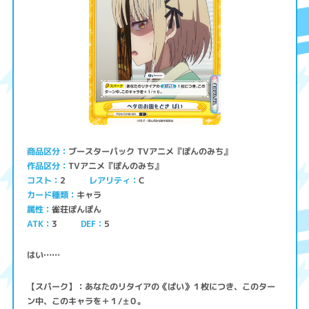
ブースターパック TVアニメ『ぽんのみち』
商品区分
TVアニメ『ぽんのみち』
作品区分
コスト
レアリティ
2
C
キャラ
カード種類
雀荘ぽんぽん
属性
ATK
3
5
DEF
はい……
【スパーク】：あなたのリタイアの《ぱい》１枚につき、このター
ン中、このキャラを＋１/±０。