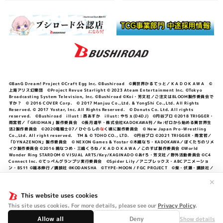
©BanG Dream! Project ©Craft Egg Inc. ©Bushiroad ©異世界かるてっと／ＫＡＤＯＫＡＷＡ ©
上海アリス幻樂団 ©Project Revue Starlight © 2023 Ateam Entertainment Inc. ©Tokyo
Broadcasting System Television, Inc. ©Bushiroad ©Koi・芳文社／ご注文はBLOOM製作委員会で
すか？ © 2016 COVER Corp. © 2017 Manjuu Co.,Ltd. & YongShi Co.,Ltd. All Rights
Reserved. © 2017 Yostar, Inc. All Rights Reserved. © Donuts Co. Ltd. All rights
reserved. ©Bushiroad illust：西あすか illust: やちぇ(D4DJ) ©円谷プロ ©2018 TRIGGER・
雨宮哲／「GRIDMAN」製作委員会 ©長月達平・株式会社KADOKAWA刊／Re:ゼロから始める異世界生
活2製作委員会 ©2020竜騎士07／ひぐらしの
な
く頃に製作委員会 © New Japan Pro-Wrestling
Co.,Ltd. All right reserved. TM & © TOHO CO., LTD. ©円谷プロ ©2021 TRIGGER・雨宮哲／
「DYNAZENON」製作委員会 © NEXON Games & Yostar ©木緒なち・KADOKAWA／ぼくたちのリメ
イク製作委員会 ©2016 暁なつめ・三嶋くろね／ＫＡＤＯＫＡＷＡ／このすば製作委員会 ©World
Wonder Ring STARDOM © VISUAL ARTS/Key/KAGINADO ©あfろ・芳文社／野外活動委員会 ©C4
Connect Inc. ©てっぺんグランプリ実行委員会 ©Spider Lily／アニプレックス・ABCアニメーショ
ン・BS11 ©福本伸行／講談社 ®KODANSHA ©TYPE-MOON / FGC PROJECT ©柴・伏瀬・講談社／
転スラ日記製作委員会 ®KODANSHA ©2023 暁なつめ・三嶋くろね／KADOKAWA／このすば爆焔製作
委員会 ©Bandai Namco Entertainment Inc. / PROJECT U149 ©Bandai Namco
✕
Entertainment Inc. ©硬梨菜・不二涼介・講談社／「シャングリラ・フロンティア」製作委員会・MBS
©中村力斗・野澤ゆき子／集英社・君のことが大大大大大好きな製作委員会 ©IIS-P／ぽんのみち製作委
This website uses cookies
員会 ©円谷プロ ©2023 TRIGGER・雨宮哲／「劇場版グリッドマンユニバース」製作委員会 © NEXON
This site uses cookies. For more details, please see our
Privacy Policy
.
Games／アビドス商店街 ©プロジェクトラブライブ！蓮ノ空女学院スクールアイドルクラブ ©「勇気爆
発バーンブレイバーン」製作委員会
Allow all
Deny
Show details