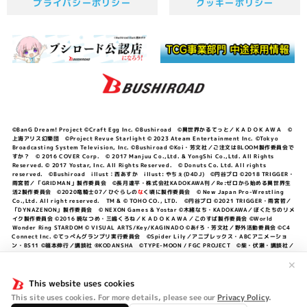
プライバシーポリシー
クッキーポリシー
©BanG Dream! Project ©Craft Egg Inc. ©Bushiroad ©異世界かるてっと／ＫＡＤＯＫＡＷＡ ©
上海アリス幻樂団 ©Project Revue Starlight © 2023 Ateam Entertainment Inc. ©Tokyo
Broadcasting System Television, Inc. ©Bushiroad ©Koi・芳文社／ご注文はBLOOM製作委員会で
すか？ © 2016 COVER Corp. © 2017 Manjuu Co.,Ltd. & YongShi Co.,Ltd. All Rights
Reserved. © 2017 Yostar, Inc. All Rights Reserved. © Donuts Co. Ltd. All rights
reserved. ©Bushiroad illust：西あすか illust: やちぇ(D4DJ) ©円谷プロ ©2018 TRIGGER・
雨宮哲／「GRIDMAN」製作委員会 ©長月達平・株式会社KADOKAWA刊／Re:ゼロから始める異世界生
活2製作委員会 ©2020竜騎士07／ひぐらしの
な
く頃に製作委員会 © New Japan Pro-Wrestling
Co.,Ltd. All right reserved. TM & © TOHO CO., LTD. ©円谷プロ ©2021 TRIGGER・雨宮哲／
「DYNAZENON」製作委員会 © NEXON Games & Yostar ©木緒なち・KADOKAWA／ぼくたちのリメ
イク製作委員会 ©2016 暁なつめ・三嶋くろね／ＫＡＤＯＫＡＷＡ／このすば製作委員会 ©World
Wonder Ring STARDOM © VISUAL ARTS/Key/KAGINADO ©あfろ・芳文社／野外活動委員会 ©C4
Connect Inc. ©てっぺんグランプリ実行委員会 ©Spider Lily／アニプレックス・ABCアニメーショ
ン・BS11 ©福本伸行／講談社 ®KODANSHA ©TYPE-MOON / FGC PROJECT ©柴・伏瀬・講談社／
転スラ日記製作委員会 ®KODANSHA ©2023 暁なつめ・三嶋くろね／KADOKAWA／このすば爆焔製作
委員会 ©Bandai Namco Entertainment Inc. / PROJECT U149 ©Bandai Namco
✕
Entertainment Inc. ©硬梨菜・不二涼介・講談社／「シャングリラ・フロンティア」製作委員会・MBS
©中村力斗・野澤ゆき子／集英社・君のことが大大大大大好きな製作委員会 ©IIS-P／ぽんのみち製作委
This website uses cookies
員会 ©円谷プロ ©2023 TRIGGER・雨宮哲／「劇場版グリッドマンユニバース」製作委員会 © NEXON
This site uses cookies. For more details, please see our
Privacy Policy
.
Games／アビドス商店街 ©プロジェクトラブライブ！蓮ノ空女学院スクールアイドルクラブ ©「勇気爆