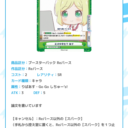
ブースターパック Reバース
商品区分
Reバース
作品区分
コスト
レアリティ
SR
2
キャラ
カード種類
りばあす・Go Go しちゅー's!
属性
ATK
3
5
DEF
論文を書いています
【キャンセル】：Reバース以外の【スパーク】
（手札から控え室に置くと、Reバース以外の【スパーク】を１つ止