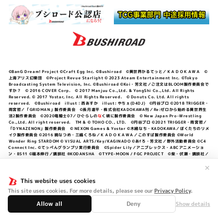
©BanG Dream! Project ©Craft Egg Inc. ©Bushiroad ©異世界かるてっと／ＫＡＤＯＫＡＷＡ ©
上海アリス幻樂団 ©Project Revue Starlight © 2023 Ateam Entertainment Inc. ©Tokyo
Broadcasting System Television, Inc. ©Bushiroad ©Koi・芳文社／ご注文はBLOOM製作委員会で
すか？ © 2016 COVER Corp. © 2017 Manjuu Co.,Ltd. & YongShi Co.,Ltd. All Rights
Reserved. © 2017 Yostar, Inc. All Rights Reserved. © Donuts Co. Ltd. All rights
reserved. ©Bushiroad illust：西あすか illust: やちぇ(D4DJ) ©円谷プロ ©2018 TRIGGER・
雨宮哲／「GRIDMAN」製作委員会 ©長月達平・株式会社KADOKAWA刊／Re:ゼロから始める異世界生
活2製作委員会 ©2020竜騎士07／ひぐらしの
な
く頃に製作委員会 © New Japan Pro-Wrestling
Co.,Ltd. All right reserved. TM & © TOHO CO., LTD. ©円谷プロ ©2021 TRIGGER・雨宮哲／
「DYNAZENON」製作委員会 © NEXON Games & Yostar ©木緒なち・KADOKAWA／ぼくたちのリメ
イク製作委員会 ©2016 暁なつめ・三嶋くろね／ＫＡＤＯＫＡＷＡ／このすば製作委員会 ©World
Wonder Ring STARDOM © VISUAL ARTS/Key/KAGINADO ©あfろ・芳文社／野外活動委員会 ©C4
Connect Inc. ©てっぺんグランプリ実行委員会 ©Spider Lily／アニプレックス・ABCアニメーショ
ン・BS11 ©福本伸行／講談社 ®KODANSHA ©TYPE-MOON / FGC PROJECT ©柴・伏瀬・講談社／
転スラ日記製作委員会 ®KODANSHA ©2023 暁なつめ・三嶋くろね／KADOKAWA／このすば爆焔製作
委員会 ©Bandai Namco Entertainment Inc. / PROJECT U149 ©Bandai Namco
✕
Entertainment Inc. ©硬梨菜・不二涼介・講談社／「シャングリラ・フロンティア」製作委員会・MBS
©中村力斗・野澤ゆき子／集英社・君のことが大大大大大好きな製作委員会 ©IIS-P／ぽんのみち製作委
This website uses cookies
員会 ©円谷プロ ©2023 TRIGGER・雨宮哲／「劇場版グリッドマンユニバース」製作委員会 © NEXON
This site uses cookies. For more details, please see our
Privacy Policy
.
Games／アビドス商店街 ©プロジェクトラブライブ！蓮ノ空女学院スクールアイドルクラブ ©「勇気爆
発バーンブレイバーン」製作委員会
Allow all
Deny
Show details