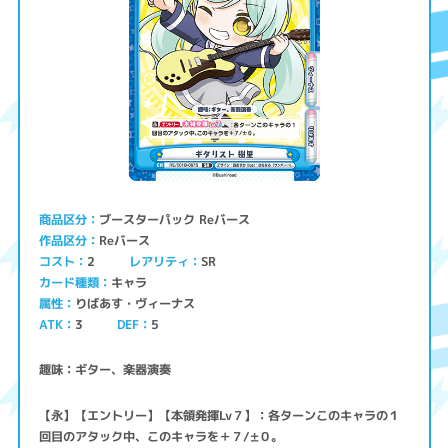
ブースターパック Reバース
商品区分
Reバース
作品区分
コスト
レアリティ
SR
2
キャラ
カード種類
りばあす・ヴィーナス
属性
ATK
3
5
DEF
趣味：ギター、楽器演奏
【永】【エントリー】【本領発揮Lv７】：各ターンこのキャラの１
回目のアタック中、このキャラを＋７/±０。