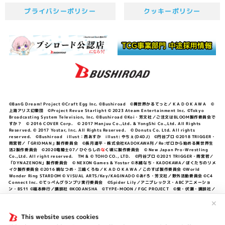
プライバシーポリシー
クッキーポリシー
©BanG Dream! Project ©Craft Egg Inc. ©Bushiroad ©異世界かるてっと／ＫＡＤＯＫＡＷＡ ©
上海アリス幻樂団 ©Project Revue Starlight © 2023 Ateam Entertainment Inc. ©Tokyo
Broadcasting System Television, Inc. ©Bushiroad ©Koi・芳文社／ご注文はBLOOM製作委員会で
すか？ © 2016 COVER Corp. © 2017 Manjuu Co.,Ltd. & YongShi Co.,Ltd. All Rights
Reserved. © 2017 Yostar, Inc. All Rights Reserved. © Donuts Co. Ltd. All rights
reserved. ©Bushiroad illust：西あすか illust: やちぇ(D4DJ) ©円谷プロ ©2018 TRIGGER・
雨宮哲／「GRIDMAN」製作委員会 ©長月達平・株式会社KADOKAWA刊／Re:ゼロから始める異世界生
活2製作委員会 ©2020竜騎士07／ひぐらしの
な
く頃に製作委員会 © New Japan Pro-Wrestling
Co.,Ltd. All right reserved. TM & © TOHO CO., LTD. ©円谷プロ ©2021 TRIGGER・雨宮哲／
「DYNAZENON」製作委員会 © NEXON Games & Yostar ©木緒なち・KADOKAWA／ぼくたちのリメ
イク製作委員会 ©2016 暁なつめ・三嶋くろね／ＫＡＤＯＫＡＷＡ／このすば製作委員会 ©World
Wonder Ring STARDOM © VISUAL ARTS/Key/KAGINADO ©あfろ・芳文社／野外活動委員会 ©C4
Connect Inc. ©てっぺんグランプリ実行委員会 ©Spider Lily／アニプレックス・ABCアニメーショ
ン・BS11 ©福本伸行／講談社 ®KODANSHA ©TYPE-MOON / FGC PROJECT ©柴・伏瀬・講談社／
転スラ日記製作委員会 ®KODANSHA ©2023 暁なつめ・三嶋くろね／KADOKAWA／このすば爆焔製作
委員会 ©Bandai Namco Entertainment Inc. / PROJECT U149 ©Bandai Namco
✕
Entertainment Inc. ©硬梨菜・不二涼介・講談社／「シャングリラ・フロンティア」製作委員会・MBS
©中村力斗・野澤ゆき子／集英社・君のことが大大大大大好きな製作委員会 ©IIS-P／ぽんのみち製作委
This website uses cookies
員会 ©円谷プロ ©2023 TRIGGER・雨宮哲／「劇場版グリッドマンユニバース」製作委員会 © NEXON