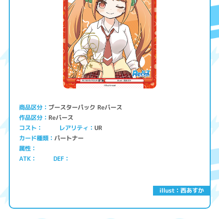
ブースターパック Reバース
商品区分
Reバース
作品区分
コスト
レアリティ
UR
パートナー
カード種類
属性
ATK
DEF
illust：西あすか