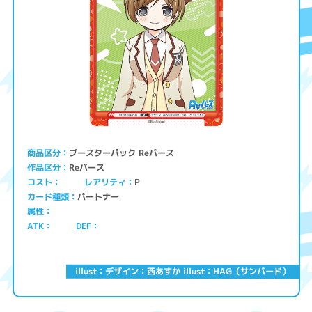
ブースターパック Reバース
商品区分
Reバース
作品区分
コスト
レアリティ
P
パートナー
カード種類
属性
ATK
DEF
illust：デザイン：西あすか illust：HAG（サンバード）