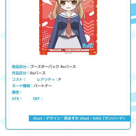
ブースターパック Reバース
商品区分
Reバース
作品区分
コスト
レアリティ
P
パートナー
カード種類
属性
ATK
DEF
illust：デザイン：西あすか illust：HAG（サンバード）