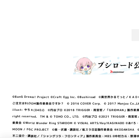
©BanG Dream! Project ©Craft Egg Inc. ©Bushiroad ©異世界かるてっと／ＫＡＤＯＫＡ
ご注文はBLOOM製作委員会ですか？ © 2016 COVER Corp. © 2017 Manjuu Co.,Ltd. & Yong
illust: やちぇ(D4DJ) ©円谷プロ ©2018 TRIGGER・雨宮哲／「GRIDMA
right reserved. TM & © TOHO CO., LTD. ©円谷プロ ©2021 TRI
委員会 ©World Wonder Ring STARDOM © VISUAL ARTS/Key/KAGINA
MOON / FGC PROJECT ©柴・伏瀬・講談社／転スラ日記製作委員会 ®KODANSHA ©2023 
不二涼介・講談社／「シャングリラ・フロンティア」製作委員会・MBS ©中村力斗・野澤ゆき