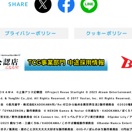
SHARE
プライバシーポリシー
クッキーポリシー
ＷＡ ©上海アリス幻樂団 ©Project Revue Starlight © 2023 Ateam Entertainment Inc. 
Shi Co.,Ltd. All Rights Reserved. © 2017 Yostar, Inc. All Rights Reserved.
N」製作委員会 ©長月達平・株式会社KADOKAWA刊／Re:ゼロから始める異世界生活2製作委員会 ©2020
GGER・雨宮哲／「DYNAZENON」製作委員会 © NEXON Games & Yostar ©木緒なち・KAD
DO ©あfろ・芳文社／野外活動委員会 ©C4 Connect Inc. ©てっぺんグランプリ実行委員会 ©Spider
暁なつめ・三嶋くろね／KADOKAWA／このすば爆焔製作委員会 ©Bandai Namco Entertainment In
子／集英社・君のことが大大大大大好きな製作委員会 ©IIS-P／ぽんのみち製作委員会 ©円谷プロ 