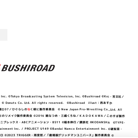
©Tokyo Broadcasting System Television, Inc. ©Bushiroad ©Koi・芳文社／
 © Donuts Co. Ltd. All rights reserved. ©Bushiroad illust：西あすか
竜騎士07／ひぐらしの
な
く頃に製作委員会 © New Japan Pro-Wrestling Co.,Ltd. All
OKAWA／ぼくたちのリメイク製作委員会 ©2016 暁なつめ・三嶋くろね／ＫＡＤＯＫＡＷＡ／このすば製作
 Lily／アニプレックス・ABCアニメーション・BS11 ©福本伸行／講談社 ®KODANSHA ©TYPE-
c. / PROJECT U149 ©Bandai Namco Entertainment Inc. ©硬梨菜・
©2023 TRIGGER・雨宮哲／「劇場版グリッドマンユニバース」製作委員会 ©