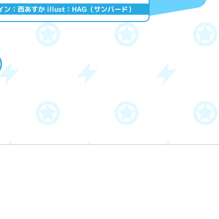
ザイン：西あすか illust：HAG（サンバード）