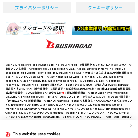
プライバシーポリシー
クッキーポリシー
©BanG Dream! Project ©Craft Egg Inc. ©Bushiroad ©異世界かるてっと／ＫＡＤＯＫＡＷＡ ©
上海アリス幻樂団 ©Project Revue Starlight © 2023 Ateam Entertainment Inc. ©Tokyo
Broadcasting System Television, Inc. ©Bushiroad ©Koi・芳文社／ご注文はBLOOM製作委員会で
すか？ © 2016 COVER Corp. © 2017 Manjuu Co.,Ltd. & YongShi Co.,Ltd. All Rights
Reserved. © 2017 Yostar, Inc. All Rights Reserved. © Donuts Co. Ltd. All rights
reserved. ©Bushiroad illust：西あすか illust: やちぇ(D4DJ) ©円谷プロ ©2018 TRIGGER・
雨宮哲／「GRIDMAN」製作委員会 ©長月達平・株式会社KADOKAWA刊／Re:ゼロから始める異世界生
活2製作委員会 ©2020竜騎士07／ひぐらしの
な
く頃に製作委員会 © New Japan Pro-Wrestling
Co.,Ltd. All right reserved. TM & © TOHO CO., LTD. ©円谷プロ ©2021 TRIGGER・雨宮哲／
「DYNAZENON」製作委員会 © NEXON Games & Yostar ©木緒なち・KADOKAWA／ぼくたちのリメ
イク製作委員会 ©2016 暁なつめ・三嶋くろね／ＫＡＤＯＫＡＷＡ／このすば製作委員会 ©World
Wonder Ring STARDOM © VISUAL ARTS/Key/KAGINADO ©あfろ・芳文社／野外活動委員会 ©C4
Connect Inc. ©てっぺんグランプリ実行委員会 ©Spider Lily／アニプレックス・ABCアニメーショ
ン・BS11 ©福本伸行／講談社 ®KODANSHA ©TYPE-MOON / FGC PROJECT ©柴・伏瀬・講談社／
転スラ日記製作委員会 ®KODANSHA ©2023 暁なつめ・三嶋くろね／KADOKAWA／このすば爆焔製作
委員会 ©Bandai Namco Entertainment Inc. / PROJECT U149 ©Bandai Namco
✕
Entertainment Inc. ©硬梨菜・不二涼介・講談社／「シャングリラ・フロンティア」製作委員会・MBS
©中村力斗・野澤ゆき子／集英社・君のことが大大大大大好きな製作委員会 ©IIS-P／ぽんのみち製作委
This website uses cookies
員会 ©円谷プロ ©2023 TRIGGER・雨宮哲／「劇場版グリッドマンユニバース」製作委員会 © NEXON