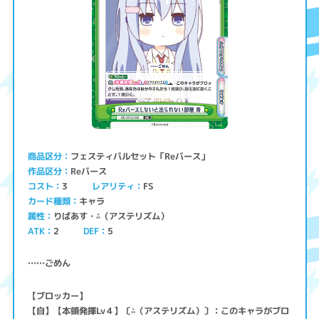
フェスティバルセット「Reバース」
商品区分
Reバース
作品区分
コスト
レアリティ
FS
3
キャラ
カード種類
りばあす・⁂（アステリズム）
属性
ATK
2
5
DEF
……ごめん
【ブロッカー】
【自】【本領発揮Lv４】〔⁂（アステリズム）〕：このキャラがブロ