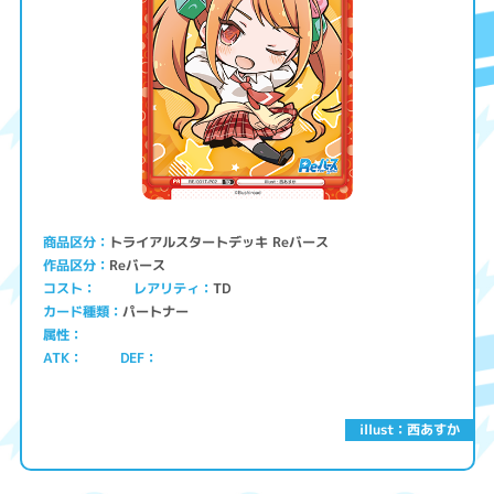
トライアルスタートデッキ Reバース
商品区分
Reバース
作品区分
コスト
レアリティ
TD
パートナー
カード種類
属性
ATK
DEF
illust：西あすか