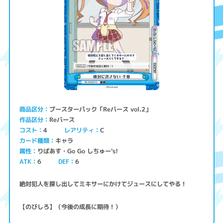
ブースターパック「Reバース vol.2」
商品区分
Reバース
作品区分
コスト
レアリティ
4
C
キャラ
カード種類
りばあす・Go Go しちゅー's!
属性
ATK
6
6
DEF
絶対犯人を探し出してミキサーにかけてジュースにしてやる！
【のびしろ】（今後の成長に期待！）