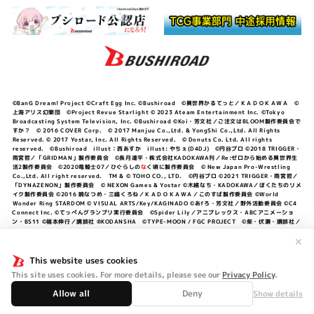
©BanG Dream! Project ©Craft Egg Inc. ©Bushiroad ©異世界かるてっと／ＫＡＤＯＫＡＷＡ ©
上海アリス幻樂団 ©Project Revue Starlight © 2023 Ateam Entertainment Inc. ©Tokyo
Broadcasting System Television, Inc. ©Bushiroad ©Koi・芳文社／ご注文はBLOOM製作委員会で
すか？ © 2016 COVER Corp. © 2017 Manjuu Co.,Ltd. & YongShi Co.,Ltd. All Rights
Reserved. © 2017 Yostar, Inc. All Rights Reserved. © Donuts Co. Ltd. All rights
reserved. ©Bushiroad illust：西あすか illust: やちぇ(D4DJ) ©円谷プロ ©2018 TRIGGER・
雨宮哲／「GRIDMAN」製作委員会 ©長月達平・株式会社KADOKAWA刊／Re:ゼロから始める異世界生
活2製作委員会 ©2020竜騎士07／ひぐらしの
な
く頃に製作委員会 © New Japan Pro-Wrestling
Co.,Ltd. All right reserved. TM & © TOHO CO., LTD. ©円谷プロ ©2021 TRIGGER・雨宮哲／
「DYNAZENON」製作委員会 © NEXON Games & Yostar ©木緒なち・KADOKAWA／ぼくたちのリメ
イク製作委員会 ©2016 暁なつめ・三嶋くろね／ＫＡＤＯＫＡＷＡ／このすば製作委員会 ©World
Wonder Ring STARDOM © VISUAL ARTS/Key/KAGINADO ©あfろ・芳文社／野外活動委員会 ©C4
Connect Inc. ©てっぺんグランプリ実行委員会 ©Spider Lily／アニプレックス・ABCアニメーショ
ン・BS11 ©福本伸行／講談社 ®KODANSHA ©TYPE-MOON / FGC PROJECT ©柴・伏瀬・講談社／
転スラ日記製作委員会 ®KODANSHA ©2023 暁なつめ・三嶋くろね／KADOKAWA／このすば爆焔製作
委員会 ©Bandai Namco Entertainment Inc. / PROJECT U149 ©Bandai Namco
✕
Entertainment Inc. ©硬梨菜・不二涼介・講談社／「シャングリラ・フロンティア」製作委員会・MBS
©中村力斗・野澤ゆき子／集英社・君のことが大大大大大好きな製作委員会 ©IIS-P／ぽんのみち製作委
This website uses cookies
員会 ©円谷プロ ©2023 TRIGGER・雨宮哲／「劇場版グリッドマンユニバース」製作委員会 © NEXON
This site uses cookies. For more details, please see our
Privacy Policy
.
Games／アビドス商店街 ©プロジェクトラブライブ！蓮ノ空女学院スクールアイドルクラブ ©「勇気爆
発バーンブレイバーン」製作委員会
Allow all
Deny
Show details