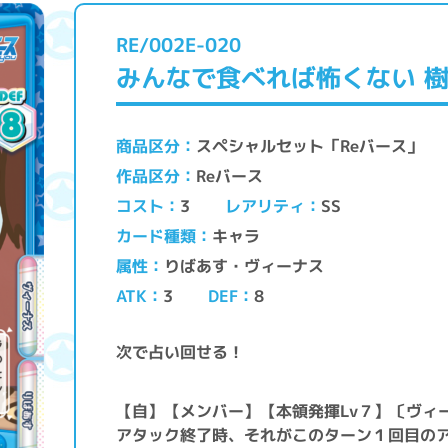
RE/002E-020
みんなで食べれば怖くない 
スペシャルセット「Reバース」
商品区分
Reバース
作品区分
レアリティ
コスト
SS
3
キャラ
カード種類
りばあす・ヴィーナス
属性
ATK
DEF
3
8
次で占い回せる！
【自】【メンバー】【本領発揮Lv７】〔ヴィ
アタック終了時、それがこのターン１回目の