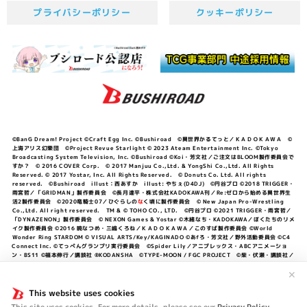
プライバシーポリシー
クッキーポリシー
©BanG Dream! Project ©Craft Egg Inc. ©Bushiroad ©異世界かるてっと／ＫＡＤＯＫＡＷＡ ©
上海アリス幻樂団 ©Project Revue Starlight © 2023 Ateam Entertainment Inc. ©Tokyo
Broadcasting System Television, Inc. ©Bushiroad ©Koi・芳文社／ご注文はBLOOM製作委員会で
すか？ © 2016 COVER Corp. © 2017 Manjuu Co.,Ltd. & YongShi Co.,Ltd. All Rights
Reserved. © 2017 Yostar, Inc. All Rights Reserved. © Donuts Co. Ltd. All rights
reserved. ©Bushiroad illust：西あすか illust: やちぇ(D4DJ) ©円谷プロ ©2018 TRIGGER・
雨宮哲／「GRIDMAN」製作委員会 ©長月達平・株式会社KADOKAWA刊／Re:ゼロから始める異世界生
活2製作委員会 ©2020竜騎士07／ひぐらしの
な
く頃に製作委員会 © New Japan Pro-Wrestling
Co.,Ltd. All right reserved. TM & © TOHO CO., LTD. ©円谷プロ ©2021 TRIGGER・雨宮哲／
「DYNAZENON」製作委員会 © NEXON Games & Yostar ©木緒なち・KADOKAWA／ぼくたちのリメ
イク製作委員会 ©2016 暁なつめ・三嶋くろね／ＫＡＤＯＫＡＷＡ／このすば製作委員会 ©World
Wonder Ring STARDOM © VISUAL ARTS/Key/KAGINADO ©あfろ・芳文社／野外活動委員会 ©C4
Connect Inc. ©てっぺんグランプリ実行委員会 ©Spider Lily／アニプレックス・ABCアニメーショ
ン・BS11 ©福本伸行／講談社 ®KODANSHA ©TYPE-MOON / FGC PROJECT ©柴・伏瀬・講談社／
転スラ日記製作委員会 ®KODANSHA ©2023 暁なつめ・三嶋くろね／KADOKAWA／このすば爆焔製作
✕
委員会 ©Bandai Namco Entertainment Inc. / PROJECT U149 ©Bandai Namco
Entertainment Inc. ©硬梨菜・不二涼介・講談社／「シャングリラ・フロンティア」製作委員会・MBS
This website uses cookies
©中村力斗・野澤ゆき子／集英社・君のことが大大大大大好きな製作委員会 ©IIS-P／ぽんのみち製作委
員会 ©円谷プロ ©2023 TRIGGER・雨宮哲／「劇場版グリッドマンユニバース」製作委員会 © NEXON