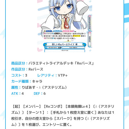
バラエティトライアルデッキ「Reバース」
商品区分
Reバース
作品区分
コスト
レアリティ
VTP+
3
キャラ
カード種類
りばあす・⁂（アステリズム）
属性
ATK
4
6
DEF
【起】【メンバー】【Reコンボ】【本領発揮Lv４】〔⁂（アステリ
ズム）〕【ターン１】：［手札から１枚控え室に置く］あなたは１
枚引き、自分の控え室から【スパーク】を持つ〔⁂（アステリズ
ム）〕を１枚選び、エントリーに置く。