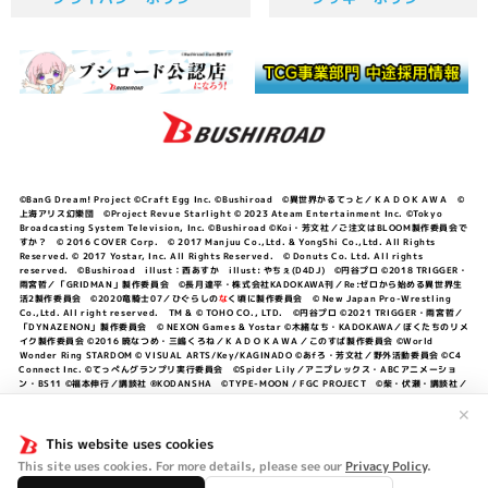
©BanG Dream! Project ©Craft Egg Inc. ©Bushiroad ©異世界かるてっと／ＫＡＤＯＫＡＷＡ ©
上海アリス幻樂団 ©Project Revue Starlight © 2023 Ateam Entertainment Inc. ©Tokyo
Broadcasting System Television, Inc. ©Bushiroad ©Koi・芳文社／ご注文はBLOOM製作委員会で
すか？ © 2016 COVER Corp. © 2017 Manjuu Co.,Ltd. & YongShi Co.,Ltd. All Rights
Reserved. © 2017 Yostar, Inc. All Rights Reserved. © Donuts Co. Ltd. All rights
reserved. ©Bushiroad illust：西あすか illust: やちぇ(D4DJ) ©円谷プロ ©2018 TRIGGER・
雨宮哲／「GRIDMAN」製作委員会 ©長月達平・株式会社KADOKAWA刊／Re:ゼロから始める異世界生
活2製作委員会 ©2020竜騎士07／ひぐらしの
な
く頃に製作委員会 © New Japan Pro-Wrestling
Co.,Ltd. All right reserved. TM & © TOHO CO., LTD. ©円谷プロ ©2021 TRIGGER・雨宮哲／
「DYNAZENON」製作委員会 © NEXON Games & Yostar ©木緒なち・KADOKAWA／ぼくたちのリメ
イク製作委員会 ©2016 暁なつめ・三嶋くろね／ＫＡＤＯＫＡＷＡ／このすば製作委員会 ©World
Wonder Ring STARDOM © VISUAL ARTS/Key/KAGINADO ©あfろ・芳文社／野外活動委員会 ©C4
Connect Inc. ©てっぺんグランプリ実行委員会 ©Spider Lily／アニプレックス・ABCアニメーショ
ン・BS11 ©福本伸行／講談社 ®KODANSHA ©TYPE-MOON / FGC PROJECT ©柴・伏瀬・講談社／
転スラ日記製作委員会 ®KODANSHA ©2023 暁なつめ・三嶋くろね／KADOKAWA／このすば爆焔製作
✕
委員会 ©Bandai Namco Entertainment Inc. / PROJECT U149 ©Bandai Namco
Entertainment Inc. ©硬梨菜・不二涼介・講談社／「シャングリラ・フロンティア」製作委員会・MBS
This website uses cookies
©中村力斗・野澤ゆき子／集英社・君のことが大大大大大好きな製作委員会 ©IIS-P／ぽんのみち製作委
員会 ©円谷プロ ©2023 TRIGGER・雨宮哲／「劇場版グリッドマンユニバース」製作委員会 © NEXON
This site uses cookies. For more details, please see our
Privacy Policy
.
Games／アビドス商店街 ©プロジェクトラブライブ！蓮ノ空女学院スクールアイドルクラブ ©「勇気爆
発バーンブレイバーン」製作委員会