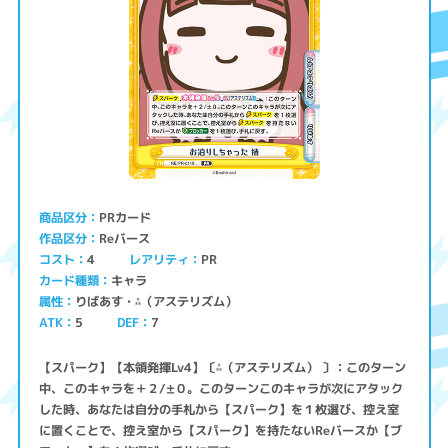
PRカード
商品区分
Reバース
作品区分
コスト
レアリティ
PR
4
キャラ
カード種類
りばあす・⁂（アステリズム）
属性
ATK
5
7
DEF
【スパーク】【本領発揮Lv4】〔⁂（アステリズム） 〕：このターン
中、このキャラを＋２/±０。このターンこのキャラが次にアタック
した時、あなたは自分の手札から【スパーク】を１枚選び、控え室
に置くことで、控え室から【スパーク】を持たないReバースか【ブ