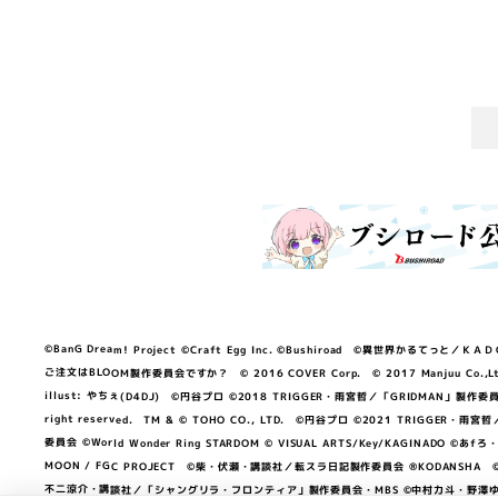
©BanG Dream! Project ©Craft Egg Inc. ©Bushiroad ©異世界かるてっと／ＫＡＤＯＫＡ
ご注文はBLOOM製作委員会ですか？ © 2016 COVER Corp. © 2017 Manjuu Co.,Ltd. & Yong
illust: やちぇ(D4DJ) ©円谷プロ ©2018 TRIGGER・雨宮哲／「GRIDMA
right reserved. TM & © TOHO CO., LTD. ©円谷プロ ©2021 TRI
委員会 ©World Wonder Ring STARDOM © VISUAL ARTS/Key/KAGINA
MOON / FGC PROJECT ©柴・伏瀬・講談社／転スラ日記製作委員会 ®KODANSHA ©2023 
不二涼介・講談社／「シャングリラ・フロンティア」製作委員会・MBS ©中村力斗・野澤ゆき