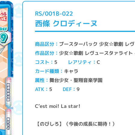
RS/001B-022
西條 クロディーヌ
ブースターパック 少女☆歌劇 レヴュ
商品区分
少女☆歌劇 レヴュースタァライト −R
作品区分
レアリティ
コスト
C
5
キャラ
カード種類
舞台少女・聖翔音楽学園
属性
ATK
DEF
5
9
C’est moi! La star!
【のびしろ】（今後の成長に期待！）