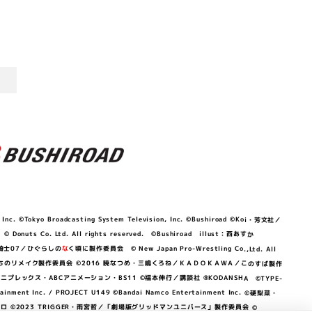
©Tokyo Broadcasting System Television, Inc. ©Bushiroad ©Koi・芳文社／
 © Donuts Co. Ltd. All rights reserved. ©Bushiroad illust：西あすか
竜騎士07／ひぐらしの
な
く頃に製作委員会 © New Japan Pro-Wrestling Co.,Ltd. All
OKAWA／ぼくたちのリメイク製作委員会 ©2016 暁なつめ・三嶋くろね／ＫＡＤＯＫＡＷＡ／このすば製作
 Lily／アニプレックス・ABCアニメーション・BS11 ©福本伸行／講談社 ®KODANSHA ©TYPE-
c. / PROJECT U149 ©Bandai Namco Entertainment Inc. ©硬梨菜・
©2023 TRIGGER・雨宮哲／「劇場版グリッドマンユニバース」製作委員会 ©