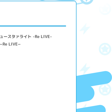
ースタァライト -Re LIVE-
e LIVE−