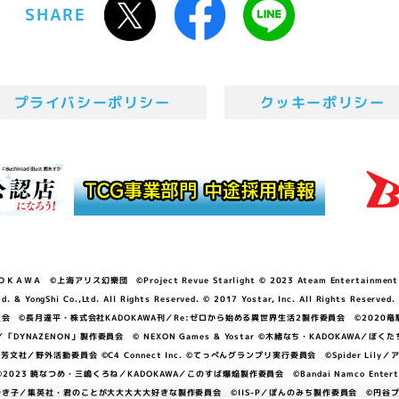
SHARE
プライバシーポリシー
クッキーポリシー
ＷＡ ©上海アリス幻樂団 ©Project Revue Starlight © 2023 Ateam Entertainment Inc. 
Shi Co.,Ltd. All Rights Reserved. © 2017 Yostar, Inc. All Rights Reserved.
N」製作委員会 ©長月達平・株式会社KADOKAWA刊／Re:ゼロから始める異世界生活2製作委員会 ©2020
GGER・雨宮哲／「DYNAZENON」製作委員会 © NEXON Games & Yostar ©木緒なち・KAD
DO ©あfろ・芳文社／野外活動委員会 ©C4 Connect Inc. ©てっぺんグランプリ実行委員会 ©Spider
暁なつめ・三嶋くろね／KADOKAWA／このすば爆焔製作委員会 ©Bandai Namco Entertainment In
子／集英社・君のことが大大大大大好きな製作委員会 ©IIS-P／ぽんのみち製作委員会 ©円谷プロ 