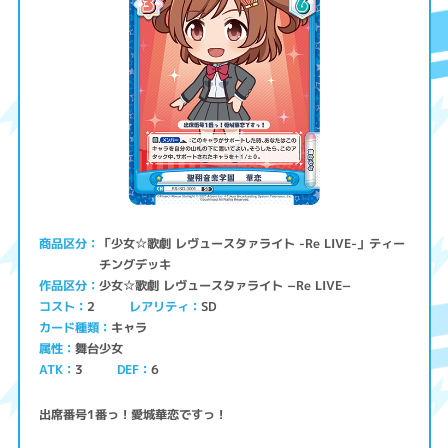
「少女☆歌劇 レヴュースタァライト -Re LIVE-」ティー
商品区分
チングデッキ
少女☆歌劇 レヴュースタァライト −Re LIVE−
作品区分
コスト
レアリティ
SD
2
キャラ
カード種類
舞台少女
属性
ATK
3
6
DEF
出席番号1番っ！愛城華恋ですっ！