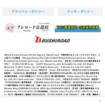
プライバシーポリシー
クッキーポリシー
©BanG Dream! Project ©Craft Egg Inc. ©Bushiroad ©異世界かるてっと／ＫＡＤＯＫＡＷＡ ©
上海アリス幻樂団 ©Project Revue Starlight © 2023 Ateam Entertainment Inc. ©Tokyo
Broadcasting System Television, Inc. ©Bushiroad ©Koi・芳文社／ご注文はBLOOM製作委員会で
すか？ © 2016 COVER Corp. © 2017 Manjuu Co.,Ltd. & YongShi Co.,Ltd. All Rights
Reserved. © 2017 Yostar, Inc. All Rights Reserved. © Donuts Co. Ltd. All rights
reserved. ©Bushiroad illust：西あすか illust: やちぇ(D4DJ) ©円谷プロ ©2018 TRIGGER・
雨宮哲／「GRIDMAN」製作委員会 ©長月達平・株式会社KADOKAWA刊／Re:ゼロから始める異世界生
活2製作委員会 ©2020竜騎士07／ひぐらしの
な
く頃に製作委員会 © New Japan Pro-Wrestling
Co.,Ltd. All right reserved. TM & © TOHO CO., LTD. ©円谷プロ ©2021 TRIGGER・雨宮哲／
「DYNAZENON」製作委員会 © NEXON Games & Yostar ©木緒なち・KADOKAWA／ぼくたちのリメ
イク製作委員会 ©2016 暁なつめ・三嶋くろね／ＫＡＤＯＫＡＷＡ／このすば製作委員会 ©World
Wonder Ring STARDOM © VISUAL ARTS/Key/KAGINADO ©あfろ・芳文社／野外活動委員会 ©C4
Connect Inc. ©てっぺんグランプリ実行委員会 ©Spider Lily／アニプレックス・ABCアニメーショ
ン・BS11 ©福本伸行／講談社 ®KODANSHA ©TYPE-MOON / FGC PROJECT ©柴・伏瀬・講談社／
転スラ日記製作委員会 ®KODANSHA ©2023 暁なつめ・三嶋くろね／KADOKAWA／このすば爆焔製作
委員会 ©Bandai Namco Entertainment Inc. / PROJECT U149 ©Bandai Namco
✕
Entertainment Inc. ©硬梨菜・不二涼介・講談社／「シャングリラ・フロンティア」製作委員会・MBS